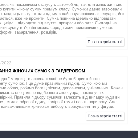
оловіків показником статусу є автомобіль, так для жінок життєво
о купити жіночу сумку преміум класу. Сумочки давно завоювали
іх модниць світу і стали одним з найпопулярніших аксесуарів, без
дається, вже не прожити. Сумка повинна ідеально відповідати
 цибулі і підходити під взуття, прикраси або одяг. Сьогодні на
пити сумку в Україні можна серед тисяч примірників сумочок
 форми, забарвлення, розмірів.
Повна версія статті
2/2022
АННЯ ЖІНОЧИХ СУМОК З ГАРДЕРОБОМ
дної модниці, в арсеналі якої не було б пристойного
нту сумочок. І це дуже правильний підхід. Сумочкою ми
мо образ, робимо його цілісним, доповненим, унікальним. Кожен
имагає спеціально підібраного аксесуара, інакше успіх
ірний. Правила підбору сумочки залежить від випадку куди ви
ся, стилю обраної одягу, колірної гами і навіть пори року. Але,
 найважливішим критерієм вибору є врахування типу фігури.
Повна версія статті