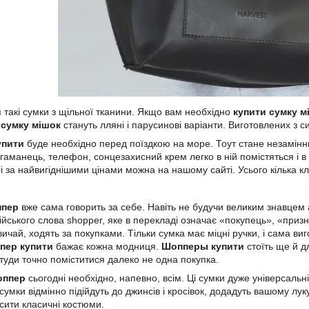
 такі сумки з щільної тканини. Якщо вам необхідно
купити сумку м
сумку мішок
стануть лляні і парусинові варіанти. Виготовлених з 
упити
буде необхідно перед поїздкою на море. Тоут стане незамінни
 гаманець, телефон, сонцезахисний крем легко в ній помістяться і 
і
і за найвигіднішими цінами можна на нашому сайті. Усього кілька кл
ппер
вже сама говорить за себе. Навіть не будучи великим знавцем 
ійського слова shopper, яке в перекладі означає «покупець», «приз
звичай, ходять за покупками. Тільки сумка має міцні ручки, і сама в
пер купити
бажає кожна модниця.
Шопперы купити
стоїть ще й д
 туди точно поміститися далеко не одна покупка.
оппер
сьогодні необхідно, напевно, всім. Ці сумки дуже універсальн
і сумки відмінно підійдуть до джинсів і кросівок, додадуть вашому лу
сити класичні костюми.