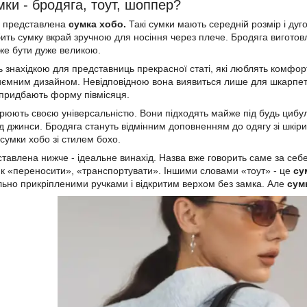
мки - бродяга, тоут, шоппер?
е представлена
сумка хобо.
Такі сумки мають середній розмір і ду
ить сумку вкрай зручною для носіння через плече. Бродяга виготов
оже бути дуже великою.
ь знахідкою для представниць прекрасної статі, які люблять комфорт
иємним дизайном. Невідповідною вона виявиться лише для шкарпетки 
 придбають форму півмісяця.
рюють своєю універсальністю. Вони підходять майже під будь цибулю
 під джинси. Бродяга стануть відмінним доповненням до одягу зі шкі
сумки хобо зі стилем бохо.
ставлена нижче - ідеальне винахід. Назва вже говорить саме за себе
к «переносити», «транспортувати». Іншими словами «тоут» - це
су
ьно прикріпленими ручками і відкритим верхом без замка. Але
сум