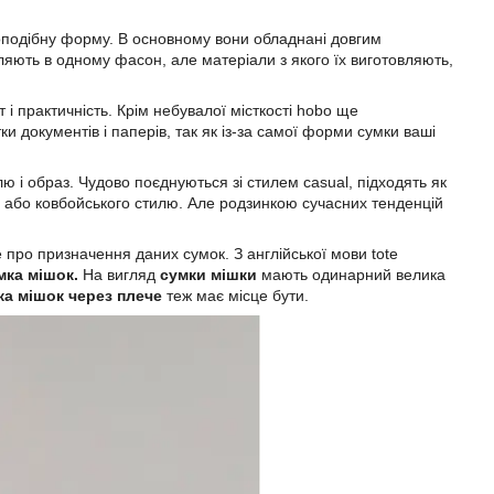
гоподібну форму. В основному вони обладнані довгим
ляють в одному фасон, але матеріали з якого їх виготовляють,
 і практичність. Крім небувалої місткості hobo ще
документів і паперів, так як із-за самої форми сумки ваші
 і образ. Чудово поєднуються зі стилем casual, підходять як
ри або ковбойського стилю. Але родзинкою сучасних тенденцій
 про призначення даних сумок. З англійської мови tote
мка мішок.
На вигляд
сумки мішки
мають одинарний велика
ка мішок через плече
теж має місце бути.