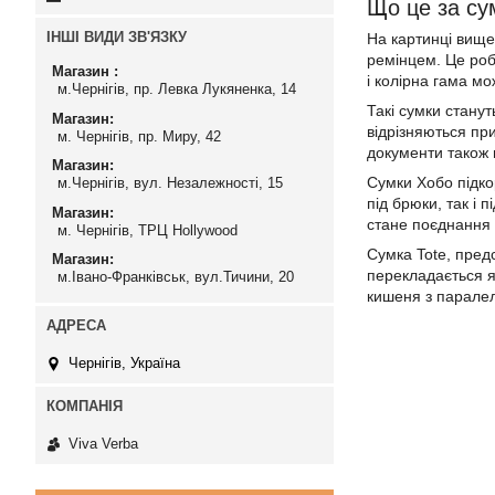
Що це за су
ІНШІ ВИДИ ЗВ'ЯЗКУ
На картинці вищ
ремінцем. Це роб
Магазин
і колірна гама м
м.Чернігів, пр. Левка Лукяненка, 14
Такі сумки станут
Магазин
відрізняються пр
м. Чернігів, пр. Миру, 42
документи також
Магазин
Сумки Хобо підко
м.Чернігів, вул. Незалежності, 15
під брюки, так і
Магазин
стане поєднання 
м. Чернігів, ТРЦ Hollywood
Сумка Tote, пред
Магазин
перекладається я
м.Івано-Франківськ, вул.Тичини, 20
кишеня з паралел
Чернігів, Україна
Viva Verba