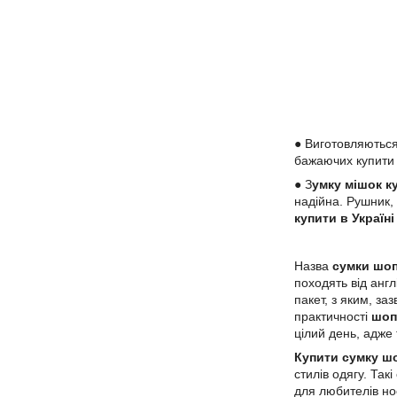
● Виготовляються
бажаючих купити
● З
умку мішок к
надійна. Рушник,
купити в Україн
Назва
сумки шо
походять від англ
пакет, з яким, за
практичності
шоп
цілий день, адже
Купити сумку ш
стилів одягу. Так
для любителів но