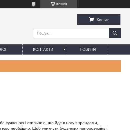
Кошик
Кошик
ЛОГ
КОНТАКТИ
НОВИНИ
ебе сучасною і стильною, що йде в ногу з трендами,
иттєво необхідно. Щоб уникнути будь-яких непорозумінь і