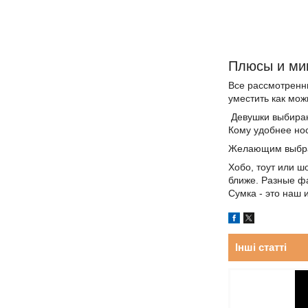
Плюсы и мин
Все рассмотренны
уместить как мож
Девушки выбирают
Кому удобнее нос
Желающим выбрат
Хобо, тоут или ш
ближе. Разные фа
Сумка - это наш 
Інші статті