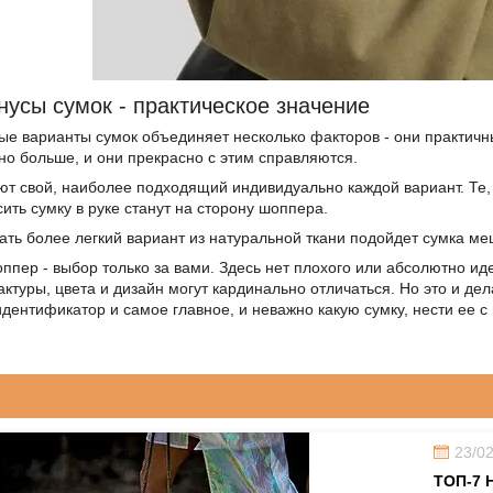
усы сумок - практическое значение
е варианты сумок объединяет несколько факторов - они практичн
но больше, и они прекрасно с этим справляются.
 свой, наиболее подходящий индивидуально каждой вариант. Те, 
ить сумку в руке станут на сторону шоппера.
ь более легкий вариант из натуральной ткани подойдет сумка меш
оппер - выбор только за вами. Здесь нет плохого или абсолютно ид
ктуры, цвета и дизайн могут кардинально отличаться. Но это и де
идентификатор и самое главное, и неважно какую сумку, нести ее с
23/0
ТОП-7 