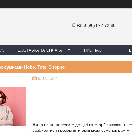
+380 (96) 897-72-80
АЖ
ДОСТАВКА ТА ОПЛАТА
ПРО НАС
Б
іж сумками Hobo, Tote, Shopper
5/02/2022
Якщо ви не належите до цієї категорії і вважаєте с
розбиратися і розрізняти різні види сумочок вам ж