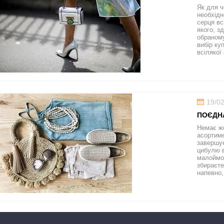
Як для ч
необхідн
серця вс
якого, з
обраному
вибір ку
всілякої
19/0
ПОЄДН
Немає жо
асортиме
завершує
цибулю в
малоймов
збираєте
напевно,