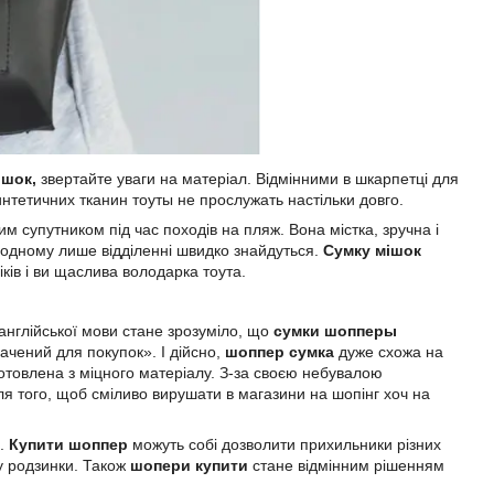
ішок,
звертайте уваги на матеріал. Відмінними в шкарпетці для
синтетичних тканин тоуты не прослужать настільки довго.
м супутником під час походів на пляж. Вона містка, зручна і
в одному лише відділенні швидко знайдуться.
Сумку мішок
іків і ви щаслива володарка тоута.
англійської мови стане зрозуміло, що
сумки шопперы
начений для покупок». І дійсно,
шоппер сумка
дуже схожа на
иготовлена з міцного матеріалу. З-за своєю небувалою
ля того, щоб сміливо вирушати в магазини на шопінг хоч на
і.
Купити шоппер
можуть собі дозволити прихильники різних
ку родзинки. Також
шопери купити
стане відмінним рішенням