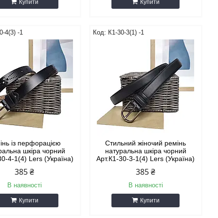
Купити
Купити
0-4(3) -1
К1-30-3(1) -1
інь із перфорацією
Стильний жіночий ремінь
ральна шкіра чорний
натуральна шкіра чорний
30-4-1(4) Lers (Україна)
Арт.К1-30-3-1(4) Lers (Україна)
385 ₴
385 ₴
В наявності
В наявності
Купити
Купити