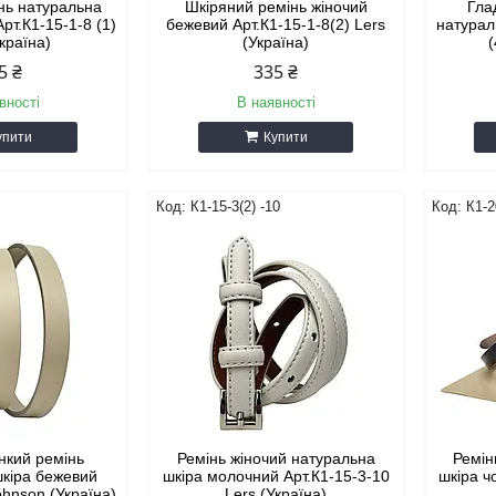
нь натуральна
Шкіряний ремінь жіночий
Гла
рт.К1-15-1-8 (1)
бежевий Арт.К1-15-1-8(2) Lers
натурал
Україна)
(Україна)
(
5 ₴
335 ₴
вності
В наявності
упити
Купити
К1-15-3(2) -10
К1-2
нкий ремінь
Ремінь жіночий натуральна
Ремін
шкіра бежевий
шкіра молочний Арт.К1-15-3-10
шкіра ч
ohnson (Україна)
Lers (Україна)