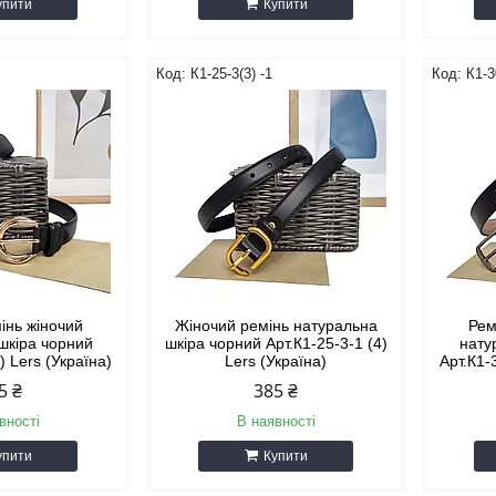
упити
Купити
К1-25-3(3) -1
К1-3
інь жіночий
Жіночий ремінь натуральна
Рем
шкіра чорний
шкіра чорний Арт.К1-25-3-1 (4)
нату
) Lers (Україна)
Lers (Україна)
Арт.К1-
5 ₴
385 ₴
вності
В наявності
упити
Купити