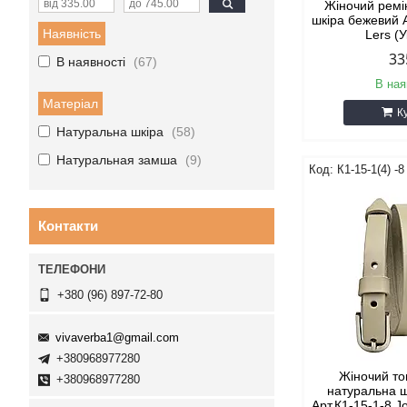
Жіночий ремі
шкіра бежевий А
Наявність
Lers (
33
В наявності
67
В ная
Матеріал
К
Натуральна шкіра
58
Натуральная замша
9
К1-15-1(4) -8
Контакти
+380 (96) 897-72-80
vivaverba1@gmail.com
+380968977280
Жіночий то
+380968977280
натуральна 
Арт.К1-15-1-8 J