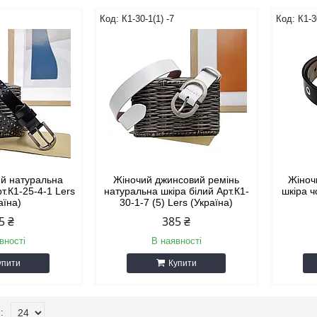
К1-30-1(1) -7
К1-3
ий натуральна
Жіночий джинсовий ремінь
Жіноч
т.К1-25-4-1 Lers
натуральна шкіра білий Арт.К1-
шкіра ч
аїна)
30-1-7 (5) Lers (Україна)
5 ₴
385 ₴
вності
В наявності
упити
Купити