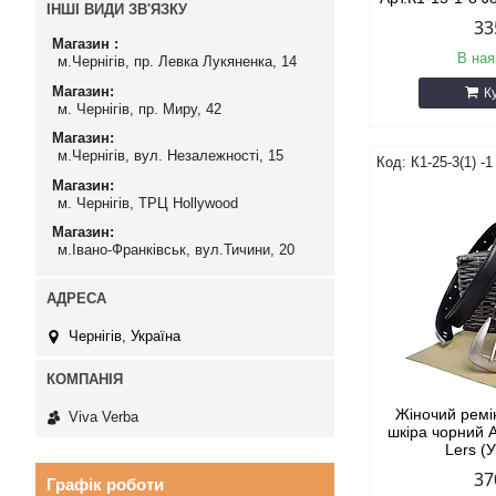
ІНШІ ВИДИ ЗВ'ЯЗКУ
33
Магазин
В ная
м.Чернігів, пр. Левка Лукяненка, 14
Магазин
К
м. Чернігів, пр. Миру, 42
Магазин
м.Чернігів, вул. Незалежності, 15
К1-25-3(1) -1
Магазин
м. Чернігів, ТРЦ Hollywood
Магазин
м.Івано-Франківськ, вул.Тичини, 20
Чернігів, Україна
Жіночий ремі
Viva Verba
шкіра чорний А
Lers (
37
Графік роботи