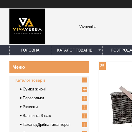
Vivaverba
ГОЛОВНА
КАТАЛОГ ТОВАРІВ
РОЗПРОД
25
Каталог товарів
Сумки жіночі
Парасольки
Рюкзаки
Валізи та багаж
Гаманці/Дрібна галантерея