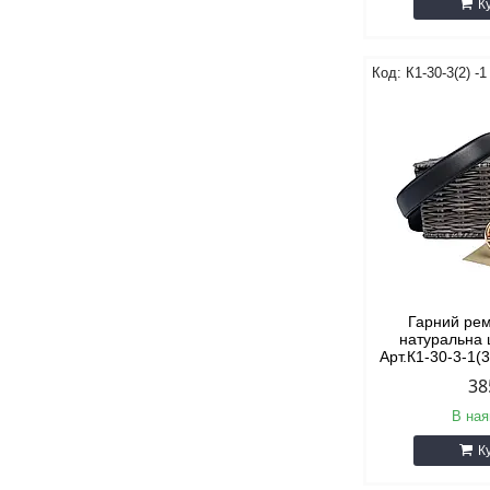
К
К1-30-3(2) -1
Гарний рем
натуральна 
Арт.К1-30-3-1(3
38
В ная
К