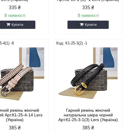
335 ₴
335 ₴
В наявності
В наявності
Купити
Купити
5-4(1) -8
К1-25-3(2) -1
яний ремінь жіночий
Гарний ремінь жіночий
й Арт.К1-25-4-14 Lers
натуральна шкіра чорний
(Україна)
Арт.К1-25-3-1(3) Lers (Україна)
385 ₴
385 ₴