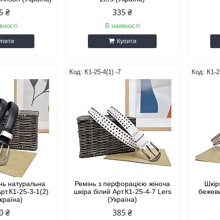
5 ₴
335 ₴
вності
В наявності
упити
Купити
К1-25-4(1) -7
К1-2
нь натуральна
Ремінь з перфорацією жіноча
Шкір
рт.К1-25-3-1(2)
шкіра білий Арт.К1-25-4-7 Lers
бежеви
Україна)
(Україна)
0 ₴
385 ₴