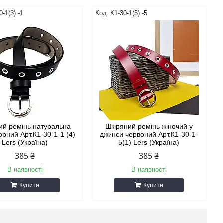
0-1(3) -1
К1-30-1(5) -5
ий ремінь натуральна
Шкіряний ремінь жіночий у
орний Арт.К1-30-1-1 (4)
джинси червоний Арт.К1-30-1-
Lers (Україна)
5(1) Lers (Україна)
385 ₴
385 ₴
В наявності
В наявності
Купити
Купити