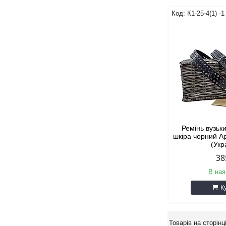
К1-25-4(1) -1
Ремінь вузьк
шкіра чорний Ар
(Укр
38
В ная
К