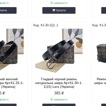
вності
В наявності
упити
Купити
К1-30-1(2) -1
К1-3
ний жіночий
Гладкий чорний ремінь
Ремін
ра Арт.К1-25-1-
натуральна шкіра Арт.К1-30-1-
шкіра ч
s (Україна)
1(15) Lers (Україна)
5 ₴
385 ₴
вності
В наявності