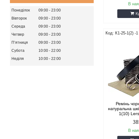
В ная
Понеділок
09:00
23:00
К
Вівторок
09:00
23:00
Середа
09:00
23:00
К1-25-1(2) -1
Четвер
09:00
23:00
Пʼятниця
09:00
23:00
Субота
10:00
22:00
Неділя
10:00
22:00
Ремінь чор
натуральна шкі
1(10) Ler
38
В ная