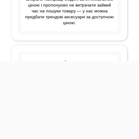
ціною і пропонуємо не витрачати зайвий
час на пошуки товару — у нас можна
придбати трендові аксесуари за доступною
ціною.
У нас 4 реальних магазини, стежимо за
впровадженням нових моделей,
підтримуємо повне оновлення асортименту
кожного сезону від перевірених виробників.