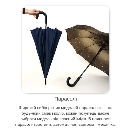
Сучасні і класичні, стильні та елегантні
моделі сумок для різної споживчої
категорії з акуратним і якісним
виконанням. Можливість створення
Парасолі
відмінного додаткового аксесуара до
Широкий вибір різних моделей парасольок — на
ділового і повсякденного образу.
будь-який смак і колір, кожен покупець зможе
вибрати модель під власний імідж. В наявності
парасолі-тростини, автомат, напівавтомат, механіка.