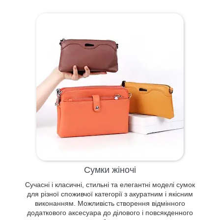
Багатофункціональні портмоне, гаманці,
візитниці та інші практичні моделі,
виконані з високоякісних матеріалів
Сумки жіночі
оснащені безліччю відділень, в різних
Сучасні і класичні, стильні та елегантні моделі сумок
дизайнерських рішеннях і за
для різної споживчої категорії з акуратним і якісним
максимально доступними цінами.
виконанням. Можливість створення відмінного
додаткового аксесуара до ділового і повсякденного