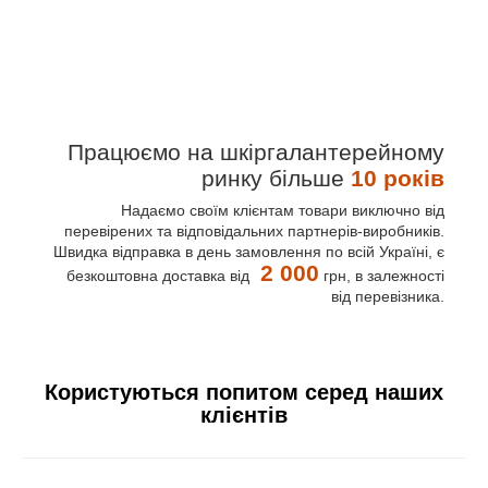
Працюємо на шкіргалантерейному
ринку більше
10 років
Надаємо своїм клієнтам товари виключно від
перевірених та відповідальних партнерів-виробників.
Швидка відправка в день замовлення по всій Україні, є
2 000
безкоштовна доставка від
грн, в залежності
Широкий вибір різних моделей
від перевізника.
парасольок — на будь-який смак і колір,
кожен покупець зможе вибрати модель
під власний імідж. В наявності парасолі-
тростини, автомат, напівавтомат,
Користуються попитом серед наших
механіка.
клієнтів