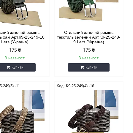
ьний жіночий ремінь
Стильний жіночий ремінь
ь хакі Арт.К9-25-249-10
текстиль зелений Арт.К9-25-249-
Lers (Україна)
9 Lers (Україна)
175 ₴
175 ₴
В наявності
В наявності
Купити
Купити
5-249(3) -11
К9-25-249(4) -16