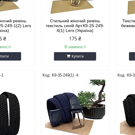
іночий ремінь
Стильний жіночий ремінь
Текст
25-249-1(2) Lers
текстиль синій Арт.К9-25-249-
бежеви
аїна)
4(1) Lers (Україна)
5 ₴
175 ₴
вності
В наявності
упити
Купити
-1
К9-35-249(1) -4
К9-3