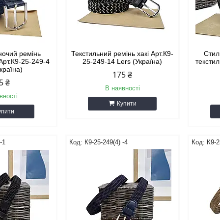
ночий ремінь
Текстильний ремінь хакі Арт.К9-
Стил
 Арт.К9-25-249-4
25-249-14 Lers (Україна)
текстил
Україна)
175 ₴
5 ₴
В наявності
вності
Купити
упити
-1
К9-25-249(4) -4
К9-2