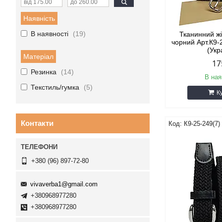
Наявність
В наявності
19
Тканинний ж
чорний Арт.К9-
(Укр
Матеріал
17
Резинка
14
В ная
Текстиль/гумка
5
К
Контакти
К9-25-249(7) 
+380 (96) 897-72-80
vivaverba1@gmail.com
+380968977280
+380968977280