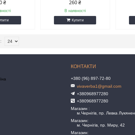
0 ₴
260 ₴
вності
В наявності
упити
Купити
+380 (96) 897-72-80
аїна
vivaverba1@gmail.com
+380968977280
+380968977280
Магазин
м.Чернігів, пр. Левка Лукянен
Магазин
м. Чернігів, пр. Миру, 42
Магазин