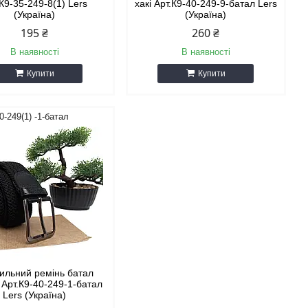
.К9-35-249-8(1) Lers
хакі Арт.К9-40-249-9-батал Lers
(Україна)
(Україна)
195 ₴
260 ₴
В наявності
В наявності
Купити
Купити
0-249(1) -1-батал
тильний ремінь батал
 Арт.К9-40-249-1-батал
Lers (Україна)