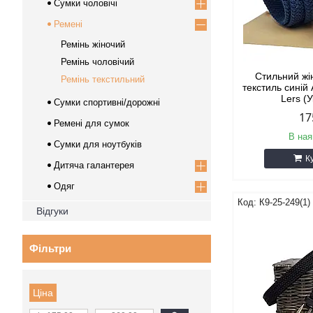
Сумки чоловічі
Ремені
Ремінь жіночий
Ремінь чоловічий
Стильний жі
Ремінь текстильний
текстиль синій
Lers (
Сумки спортивні/дорожні
17
Ремені для сумок
В ная
Сумки для ноутбуків
К
Дитяча галантерея
Одяг
К9-25-249(1) 
Відгуки
Фільтри
Ціна