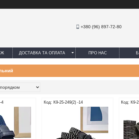
+380 (96) 897-72-80
АЖ
ДОСТАВКА ТА ОПЛАТА
ПРО НАС
Б
ильний
-4
К9-25-249(2) -14
К9-2