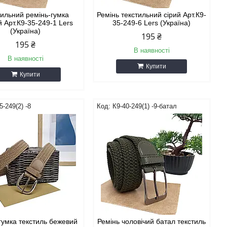
тильний ремінь-гумка
Ремінь текстильний сірий Арт.К9-
 Арт.К9-35-249-1 Lers
35-249-6 Lers (Україна)
(Україна)
195 ₴
195 ₴
В наявності
В наявності
Купити
Купити
5-249(2) -8
К9-40-249(1) -9-батал
гумка текстиль бежевий
Ремінь чоловічий батал текстиль