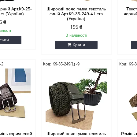
орний Арт.К9-25-
Широкий пояс гумка текстиль
Текс
ers (Україна)
синій Арт.К9-35-249-4 Lers
чорний
(Україна)
5 ₴
195 ₴
вності
В наявності
упити
Купити
-2
К9-35-249(1) -9
К9-3
мінь коричневий
Широкий пояс гумка текстиль
Ремінь-