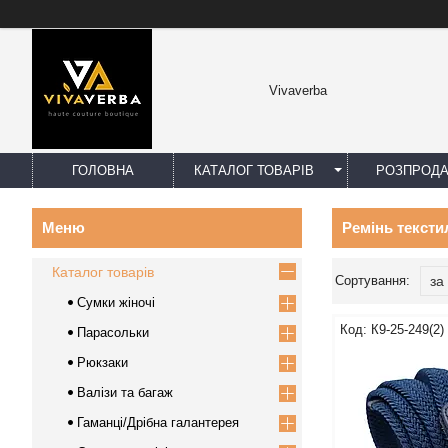
Vivaverba
ГОЛОВНА
КАТАЛОГ ТОВАРІВ
РОЗПРОД
Ремінь текст
Каталог товарів
Сумки жіночі
К9-25-249(2) 
Парасольки
Рюкзаки
Валізи та багаж
Гаманці/Дрібна галантерея