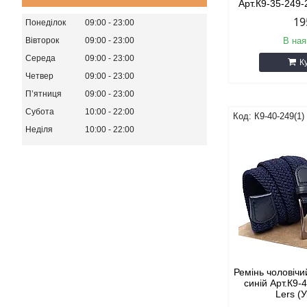
Арт.К9-35-249-
19
Понеділок
09:00
23:00
Вівторок
09:00
23:00
В ная
Середа
09:00
23:00
К
Четвер
09:00
23:00
Пʼятниця
09:00
23:00
Субота
10:00
22:00
К9-40-249(1)
Неділя
10:00
22:00
Ремінь чоловічи
синій Арт.К9-
Lers (