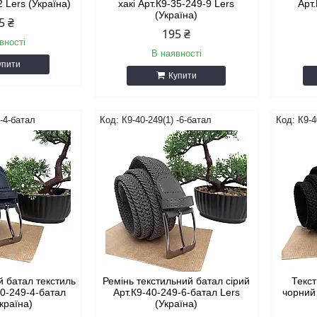
2 Lers (Україна)
хакі Арт.К9-35-249-9 Lers
Арт
(Україна)
5 ₴
195 ₴
вності
В наявності
упити
Купити
 -4-батал
К9-40-249(1) -6-батал
К9-4
й батал текстиль
Ремінь текстильний батал сірий
Текс
40-249-4-батал
Арт.К9-40-249-6-батал Lers
чорний
Україна)
(Україна)