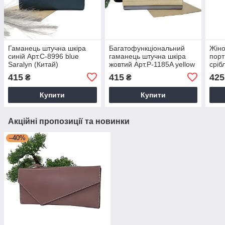
Гаманець штучна шкіра
Багатофункціональний
Жіно
синій Арт.C-8996 blue
гаманець штучна шкіра
порт
Saralyn (Китай)
жовтий Арт.P-1185A yellow
сріб
Saralyn (Китай)
silv
415
415
425
₴
₴
Купити
Купити
Акційні пропозиції та новинки
–40%