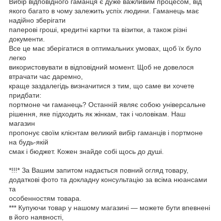
Вибір відповідного гаманця є дуже важливим процесом, від
якого багато в чому залежить успіх людини. Гаманець має
надійно зберігати
паперові гроші, кредитні картки та візитки, а також різні
документи.
Все це має зберігатися в оптимальних умовах, щоб їх було
легко
використовувати в відповідний момент. Щоб не довелося
втрачати час даремно,
краще заздалегідь визначитися з тим, що саме ви хочете
придбати:
портмоне чи гаманець? Останній являє собою універсальне
рішення, яке підходить як жінкам, так і чоловікам. Наш
магазин
пропонує своїм клієнтам великий вибір гаманців і портмоне
на будь-якій
смак і бюджет. Кожен знайде собі щось до душі.
*!!!* За Вашим запитом надається повний огляд товару,
додаткові фото та докладну консультацію за всіма нюансами
та
особенностям товара.
*** Купуючи товар у нашому магазині — можете бути впевнені
в його наявності,