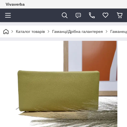
Vivaverba
Каталог товарів
Гаманці/Дрібна галантерея
Гаманец