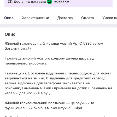
Доступна доставка
Опис
Характеристики
Доставка
Оплата
Умови п
Опис
Жіночий гаманець на блискавці жовтий Арт.C-8996 yellow
Saralyn (Китай)
Гаманець жіночий жовтого кольору штучна шкіра від
перевіреного виробника.
Гаманець на 1 основне відділення з перегородкою для монет
закривається на змійки, 8 відділень для кредитних карток,1
велике відділення для телефона закривається на
блискавку.Гаманець м'який і приємний на дотик.Є ремінець на
карабіні для носіння в руці.
Жіночий горизонтальний портмоне — це зручний та
функціональний виріб із м'якої штучної шкіри.