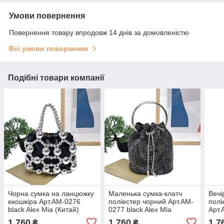
Умови повернення
Повернення товару впродовж 14 днів за домовленістю
Всі умови повернення
Подібні товари компанії
Чорна сумка на ланцюжку
Маленька сумка-клатч
Вечі
екошкіра Арт.AM-0276
поліестер чорний Арт.AM-
полі
black Alex Mia (Китай)
0277 black Alex Mia
Арт.
(Китай)
Mia 
1 760
1 760
1 7
₴
₴