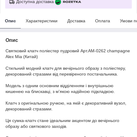
Доступна доставка
Опис
Характеристики
Доставка
Оплата
Умови п
Опис
Святковий клатч поліестер пудровий Арт.AM-0262 champagne
Alex Mia (Китай)
Стильний модний клатч для вечірнього образу з поліестеру,
декорований стразами від перевіреного постачальника.
Модель з одним основним відділенням і внутрішньою
кишенею на блискавці, з м'якою надійною підкладкою.
Клатч з оригінальною ручкою, на якій є декоративний вузол,
декорований стразами.
Ця сумка-клатч стане ідеальним акцентом до вечірнього
образу або святкового заходів.