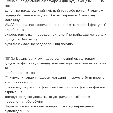
Сумка є невіддільним аксесуаром для будь-якої дівчини. На
кожен
день, і на вихід, великий і місткий тоут, або вечірній клатч, у
гардеробі сучасної модниці безліч варіантів. Сумки від
магазину
VivaVerba вражає різноманітністю форм, кольорів і фактур. У
виробництві
використовуються передові технології та найкращі матеріали,
що дасть Вам змогу
бути максимально задоволені від покупки.
*!!!* За Вашим запитом надається повний огляд товару,
додаткові фото та докладну консультацію за всіма нюансами
та
особенностям товара.
*** Купуючи товар у нашому магазині — можете бути впевнені
в його наявності,
повній відповідності з фото (ми самі робимо фото за фактом
отримання
товару), швидкої доставки та дотримання всіх норм
повернення або обміну.
Надаємо своїм клієнтам товари тільки від перевірених,
відповідальних