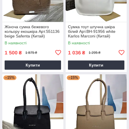
Жіноча сумка бежевого
Сумка тоут штучна шкіра
кольору екошкіра Арт.S51136
білий Арт.BH-91956 white
beige Safenta (Китай)
Karlos Marconi (Китай)
В наявності
В наявності
1 500
1 036
₴
₴
1 875 ₴
1 295 ₴
Купити
Купити
–15%
–15%