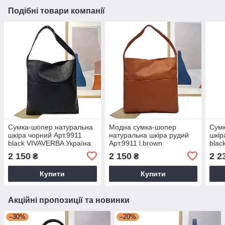
Подібні товари компанії
Сумка-шопер натуральна
Модна сумка-шопер
Сумк
шкіра чорний Арт.9911
натуральна шкіра рудий
шкір
black VIVAVERBA Україна
Арт.9911 l.brown
blac
— (Китай)
VIVAVERBA Україна —
— (К
2 150
2 150
2 2
₴
₴
(Китай)
Купити
Купити
Акційні пропозиції та новинки
–30%
–20%