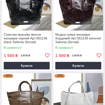
Сумочка красива жіноча
Модна сумка екошкіра
екошкіра чорний Арт.S51136
бордовий Арт.S51136 winered
black Safenta (Китай)
Safenta (Китай)
В наявності
В наявності
1 500
1 500
₴
₴
1 875 ₴
1 875 ₴
Купити
Купити
–20%
–20%