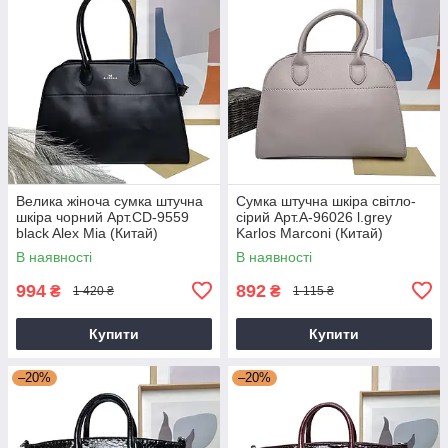
Велика жіноча сумка штучна
Сумка штучна шкіра світло-
шкіра чорний Арт.CD-9559
сірий Арт.A-96026 l.grey
black Alex Mia (Китай)
Karlos Marconi (Китай)
В наявності
В наявності
994
892
₴
₴
1 420 ₴
1 115 ₴
Купити
Купити
–20%
–20%