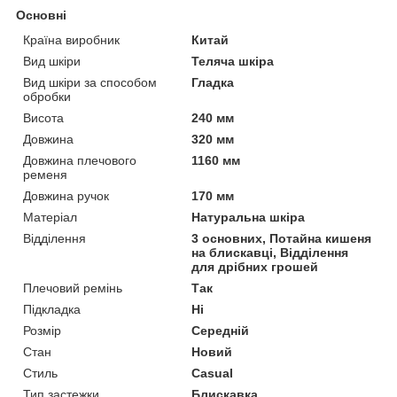
Основні
Країна виробник
Китай
Вид шкіри
Теляча шкіра
Вид шкіри за способом
Гладка
обробки
Висота
240 мм
Довжина
320 мм
Довжина плечового
1160 мм
ременя
Довжина ручок
170 мм
Матеріал
Натуральна шкіра
Відділення
3 основних, Потайна кишеня
на блискавці, Відділення
для дрібних грошей
Плечовий ремінь
Так
Підкладка
Ні
Розмір
Середній
Стан
Новий
Стиль
Casual
Тип застежки
Блискавка