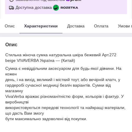
Доступна доставка
Опис
Характеристики
Доставка
Оплата
Умови 
Опис
Стильна жіноча сумка натуральна шкіра бежевий Арт.272
beige VIVAVERBA Україна — (Китай)
Сумка є невіддільним аксесуаром для будь-якої дівчини. На
кожен
день, і на вихід, великий і місткий тоут, або вечірній клатч, у
гардеробі сучасної модниці безліч варіантів. Сумки від
магазину
VivaVerba вражає різноманітністю форм, кольорів і фактур. У
виробництві
використовуються передові технології та найкращі матеріали,
що дасть Вам змогу
бути максимально задоволені від покупки.