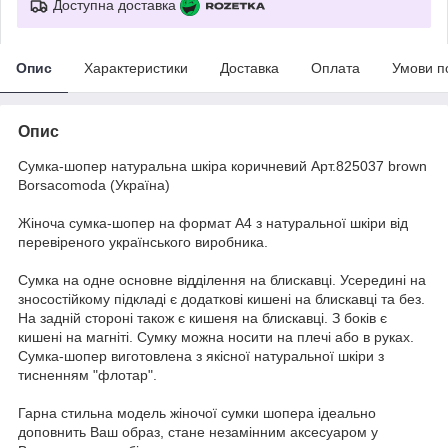
Доступна доставка
Опис
Характеристики
Доставка
Оплата
Умови п
Опис
Сумка-шопер натуральна шкіра коричневий Арт.825037 brown
Borsacomoda (Україна)
Жіноча сумка-шопер на формат А4 з натуральної шкіри від
перевіреного українського виробника.
Сумка на одне основне відділення на блискавці. Усередині на
зносостійкому підкладі є додаткові кишені на блискавці та без.
На задній стороні також є кишеня на блискавці. З боків є
кишені на магніті. Сумку можна носити на плечі або в руках.
Сумка-шопер виготовлена з якісної натуральної шкіри з
тисненням "флотар".
Гарна стильна модель жіночої сумки шопера ідеально
доповнить Ваш образ, стане незамінним аксесуаром у