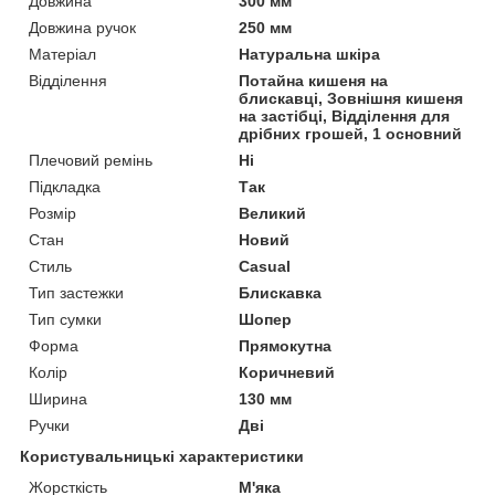
Довжина
300 мм
Довжина ручок
250 мм
Матеріал
Натуральна шкіра
Відділення
Потайна кишеня на
блискавці, Зовнішня кишеня
на застібці, Відділення для
дрібних грошей, 1 основний
Плечовий ремінь
Ні
Підкладка
Так
Розмір
Великий
Стан
Новий
Стиль
Casual
Тип застежки
Блискавка
Тип сумки
Шопер
Форма
Прямокутна
Колір
Коричневий
Ширина
130 мм
Ручки
Дві
Користувальницькі характеристики
Жорсткість
М'яка