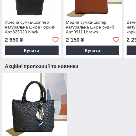
Жіноча сумка-шоппер
Модна сумка-шопер
Вели
натуральна шкіра чорний
натуральна шкіра рудий
нату
Арт.825023 black
Арт.9911 l.brown
кори
Borsacomoda (Україна)
VIVAVERBA Україна —
brow
2 650
2 150
2 2
₴
₴
(Китай)
— (К
Купити
Купити
Акційні пропозиції та новинки