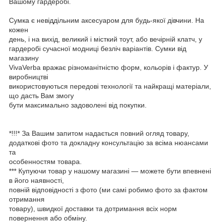
Вашому гардеробі.
Сумка є невіддільним аксесуаром для будь-якої дівчини. На
кожен
день, і на вихід, великий і місткий тоут, або вечірній клатч, у
гардеробі сучасної модниці безліч варіантів. Сумки від
магазину
VivaVerba вражає різноманітністю форм, кольорів і фактур. У
виробництві
використовуються передові технології та найкращі матеріали,
що дасть Вам змогу
бути максимально задоволені від покупки.
*!!!* За Вашим запитом надається повний огляд товару,
додаткові фото та докладну консультацію за всіма нюансами
та
особенностям товара.
*** Купуючи товар у нашому магазині — можете бути впевнені
в його наявності,
повній відповідності з фото (ми самі робимо фото за фактом
отримання
товару), швидкої доставки та дотримання всіх норм
повернення або обміну.