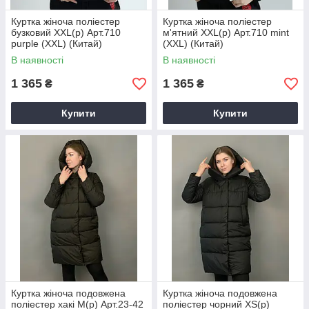
Куртка жіноча поліестер
Куртка жіноча поліестер
бузковий XXL(р) Арт.710
м'ятний XXL(р) Арт.710 mint
purple (XXL) (Китай)
(XXL) (Китай)
В наявності
В наявності
1 365
1 365
₴
₴
Купити
Купити
Куртка жіноча подовжена
Куртка жіноча подовжена
поліестер хакі M(р) Арт.23-42
поліестер чорний XS(р)