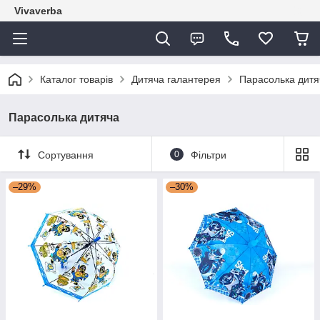
Vivaverba
Каталог товарів
Дитяча галантерея
Парасолька дитя
Парасолька дитяча
Сортування
0
Фільтри
–29%
–30%