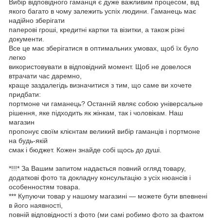
Вибір відповідного гаманця є дуже важливим процесом, від
якого багато в чому залежить успіх людини. Гаманець має
надійно зберігати
паперові гроші, кредитні картки та візитки, а також різні
документи.
Все це має зберігатися в оптимальних умовах, щоб їх було
легко
використовувати в відповідний момент. Щоб не довелося
втрачати час даремно,
краще заздалегідь визначитися з тим, що саме ви хочете
придбати:
портмоне чи гаманець? Останній являє собою універсальне
рішення, яке підходить як жінкам, так і чоловікам. Наш
магазин
пропонує своїм клієнтам великий вибір гаманців і портмоне
на будь-якій
смак і бюджет. Кожен знайде собі щось до душі.
*!!!* За Вашим запитом надається повний огляд товару,
додаткові фото та докладну консультацію з усіх нюансів і
особенностям товара.
*** Купуючи товар у нашому магазині — можете бути впевнені
в його наявності,
повній відповідності з фото (ми самі робимо фото за фактом