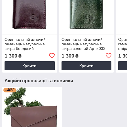
Оригінальний жіночий
Оригінальний жіночий
Ориг
гаманець натуральна
гаманець натуральна
гама
шкіра бордовий
шкіра зелений Арт.5033
шкір
Арт.5033/61 "GP" Італія —
/91 "GP" Італія —
Арт.
1 300
1 300
1 3
₴
₴
(Україна)
(Україна)
(Укр
Купити
Купити
Акційні пропозиції та новинки
–40%