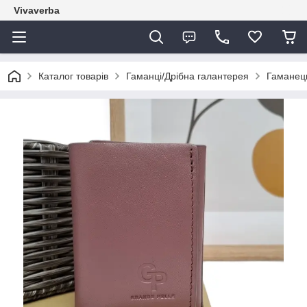
Vivaverba
Каталог товарів
Гаманці/Дрібна галантерея
Гаманец