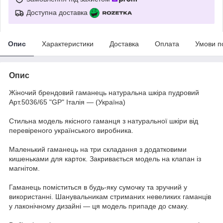
Доступна доставка
Опис
Характеристики
Доставка
Оплата
Умови п
Опис
Жіночий брендовий гаманець натуральна шкіра пудровий
Арт.5036/65 "GP" Італія — (Україна)
Стильна модель якісного гаманця з натуральної шкіри від
перевіреного українського виробника.
Маленький гаманець на три складання з додатковими
кишеньками для карток. Закривається модель на клапан із
магнітом.
Гаманець поміститься в будь-яку сумочку та зручний у
використанні. Шанувальникам стриманих невеликих гаманців
у лаконічному дизайні — ця модель припаде до смаку.