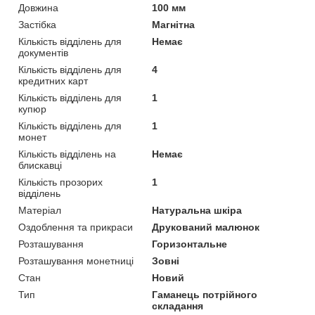
Довжина
100 мм
Застібка
Магнітна
Кількість відділень для
Немає
документів
Кількість відділень для
4
кредитних карт
Кількість відділень для
1
купюр
Кількість відділень для
1
монет
Кількість відділень на
Немає
блискавці
Кількість прозорих
1
відділень
Матеріал
Натуральна шкіра
Оздоблення та прикраси
Друкований малюнок
Розташування
Горизонтальне
Розташування монетниці
Зовні
Стан
Новий
Тип
Гаманець потрійного
складання