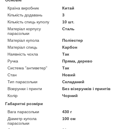
Країна виробник
Китай
Кількість додавань
3
Кількість спиць куполу
10 шт.
Матеріал корпусу
Сталь
парасольки
Матеріал купола
Поліестер
Матеріал спиць
Карбон
Наявність чохла
Так
Ручка
Пряма, дерево
Система "антиветер"
Так
Стан
Новий
Тип парасольки
Складаний
Візерунки і принти
Без візерунків і принтів
Колір
Чорний
Габаритні розміри
Вага парасольки
430 г
Діаметр купола
100 см
парасольки