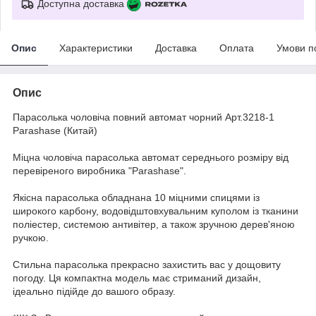
Доступна доставка
Опис
Характеристики
Доставка
Оплата
Умови п
Опис
Парасолька чоловіча повний автомат чорний Арт.3218-1
Parashase (Китай)
Міцна чоловіча парасолька автомат середнього розміру від
перевіреного виробника "Parashase".
Якісна парасолька обладнана 10 міцними спицями із
широкого карбону, водовідштовхувальним куполом із тканини
поліестер, системою антивітер, а також зручною дерев'яною
ручкою.
Стильна парасолька прекрасно захистить вас у дощовиту
погоду. Ця компактна модель має стриманий дизайн,
ідеально підійде до вашого образу.