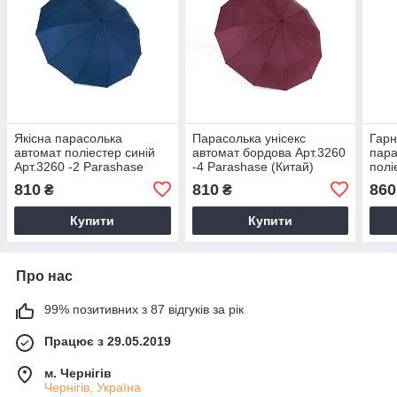
Якісна парасолька
Парасолька унісекс
Гарн
автомат поліестер синій
автомат бордова Арт.3260
пара
Арт.3260 -2 Parashase
-4 Parashase (Китай)
полі
(Китай)
Para
810
810
860
₴
₴
Купити
Купити
Про нас
99% позитивних з 87 відгуків за рік
Працює з 29.05.2019
м. Чернігів
Чернігів, Україна