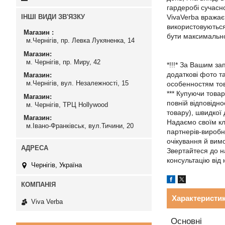
гардеробі сучасно
ІНШІ ВИДИ ЗВ'ЯЗКУ
VivaVerba вражає
використовуються
Магазин
бути максимально
м.Чернігів, пр. Левка Лукяненка, 14
Магазин
м. Чернігів, пр. Миру, 42
*!!!* За Вашим з
додаткові фото т
Магазин
м.Чернігів, вул. Незалежності, 15
особенностям то
*** Купуючи това
Магазин
повній відповідн
м. Чернігів, ТРЦ Hollywood
товару), швидкої
Магазин
Надаємо своїм клі
м.Івано-Франківськ, вул.Тичини, 20
партнерів-виробн
очікування й вимо
Звертайтеся до н
консультацію від
Чернігів, Україна
Характеристи
Viva Verba
Основні