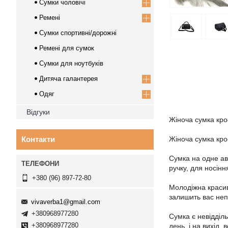
Сумки чоловічі
Ремені
Сумки спортивні/дорожні
Ремені для сумок
Сумки для ноутбуків
Дитяча галантерея
Одяг
Відгуки
Жіноча сумка кро
Контакти
Жіноча сумка крос
Сумка на одне ав
ручку, для носін
+380 (96) 897-72-80
Молодіжна красив
залишить вас не
vivaverba1@gmail.com
+380968977280
Сумка є невідділ
+380968977280
день, і на вихід, 