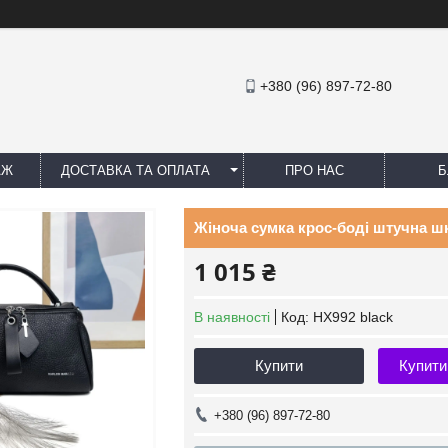
+380 (96) 897-72-80
АЖ
ДОСТАВКА ТА ОПЛАТА
ПРО НАС
Б
Жіноча сумка крос-боді штучна шк
1 015 ₴
В наявності
Код:
HX992 black
Купити
Купити
+380 (96) 897-72-80