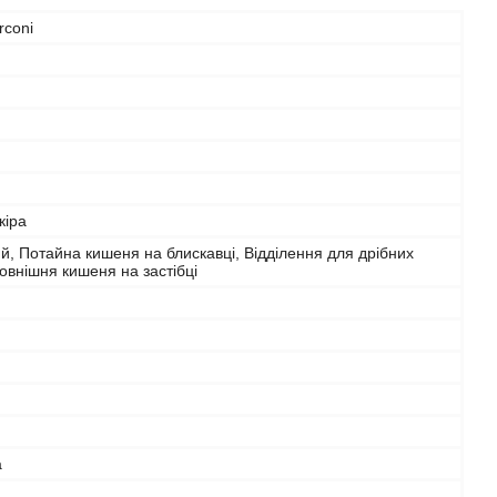
rconi
кіра
й, Потайна кишеня на блискавці, Відділення для дрібних
овнішня кишеня на застібці
а