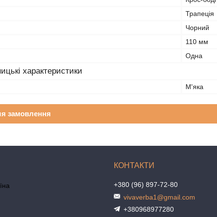
Трапеція
Чорний
110 мм
Одна
ицькі характеристики
М'яка
ля замовлення
+380 (96) 897-72-80
аїна
vivaverba1@gmail.com
+380968977280