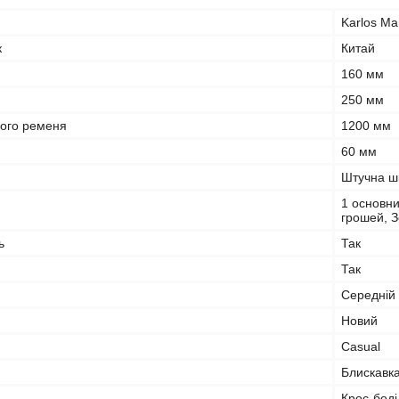
Karlos Ma
к
Китай
160 мм
250 мм
ого ременя
1200 мм
60 мм
Штучна ш
1 основни
грошей, З
ь
Так
Так
Середній
Новий
Casual
Блискавк
Крос-боді