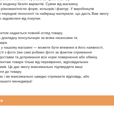
ї модниці безліч варіантів. Сумки від магазину
 різноманітністю форм, кольорів і фактур. У виробництві
 передові технології та найкращі матеріали, що дасть Вам змогу
 задоволені від покупки.
апитом надається повний огляд товару,
а докладну консультацію за всіма нюансами та
вара.
р у нашому магазині — можете бути впевнені в його наявності,
ості з фото (ми самі робимо фото за фактом отримання
 доставки та дотримання всіх норм повернення або обміну.
єнтам товари тільки від перевірених, відповідальних
иків. Це дає змогу максимально підтвердити ваші
ги до товару.
ас і ви максимально швидко отримаєте відповідь, або
 нашого менеджера!
ки