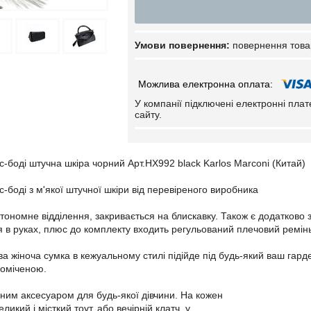
повернення това
У компанії підключені електронні пла
сайту.
с-боді штучна шкіра чорний Арт.HX992 black Karlos Marconi (Китай)
-боді з м'якої штучної шкіри від перевіреного виробника
тономне відділення, закривається на блискавку. Також є додатково 
ня в руках, плюс до комплекту входить регульований плечовий ремін
а жіноча сумка в кежуальному стилі підійде під будь-який ваш гард
поміченою.
ьним аксесуаром для будь-якої дівчини. На кожен
великий і місткий тоут, або вечірній клатч, у