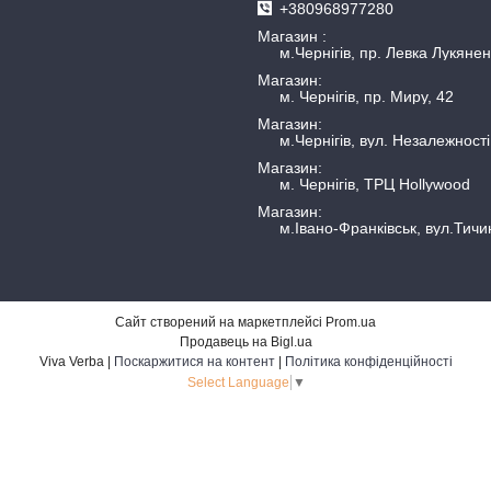
+380968977280
Магазин
м.Чернігів, пр. Левка Лукянен
Магазин
м. Чернігів, пр. Миру, 42
Магазин
м.Чернігів, вул. Незалежності
Магазин
м. Чернігів, ТРЦ Hollywood
Магазин
м.Івано-Франківськ, вул.Тичи
Сайт створений на маркетплейсі
Prom.ua
Продавець на Bigl.ua
Viva Verba |
Поскаржитися на контент
|
Політика конфіденційності
Select Language
▼