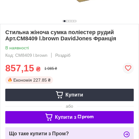
Стильна жіноча сумка поліестер рудий
Арт.CM8409 l.brown DavidJones Франція
В наявності
Код: CM8409 l.brown
Роздріб
857,15
₴
1 085 ₴
Економія
227.85 ₴
Купити
або
Купити з
Що таке купити з Пром?