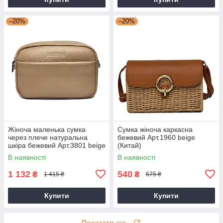
–20%
–20%
Жіноча маленька сумка
Сумка жіноча каркасна
через плече натуральна
бежевий Арт.1960 beige
шкіра бежевий Арт.3801 beige
(Китай)
Alex Rai (Китай)
В наявності
В наявності
1 132
540
₴
₴
1 415 ₴
675 ₴
Купити
Купити
Показати ще