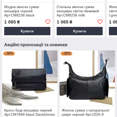
Модна жіноча сумка
Стильна жіноча сумка
Жіно
екошкіра чорний
екошкіра світло-бежевий
світ
Арт.CM8236 black
Арт.CM8236 milk
l.gr
DavidJones Франція
DavidJones Франція
1 065
1 065
1 0
₴
₴
Купити
Купити
Акційні пропозиції та новинки
–30%
–30%
Кросс-боді екошкіра чорний
Жіноча сумка з натуральної
Арт.CM7848 black DavidJones
шкіри чорний Арт.1026-9