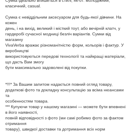
Сумка ідеально впишеться в стилі, як-от: молодіжний,
класичний, casual.
Сумка є невіддільним аксесуаром для будь-якої дівчини. На
кожен
день, і на вихід, великий і місткий тоут, або вечірній клатч, у
гардеробі сучасної модниці безліч варіантів. Сумки від
магазину
VivaVerba вражає різноманітністю форм, кольорів і фактур. У
виробництві
використовуються передові технології та найкращі матеріали,
що дасть Вам змогу
бути максимально задоволені від покупки.
*!!!* За Вашим запитом надається повний огляд товару,
додаткові фото та докладну консультацію за всіма нюансами
та
особенностям товара.
*** Купуючи товар у нашому магазині — можете бути впевнені
в його наявності,
повній відповідності з фото (ми самі робимо фото за фактом
отримання
товару), швидкої доставки та дотримання всіх норм