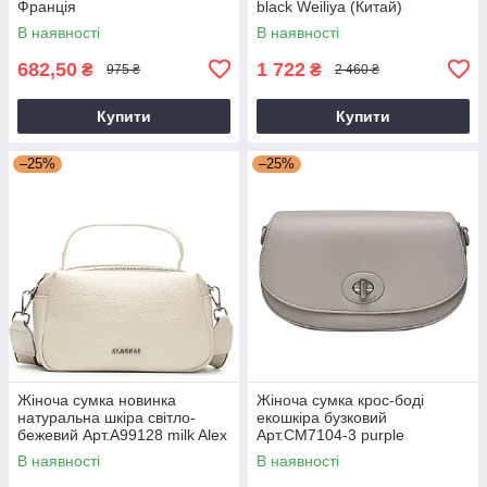
Франція
black Weiliya (Китай)
В наявності
В наявності
682,50
1 722
₴
₴
975 ₴
2 460 ₴
Купити
Купити
–25%
–25%
Жіноча сумка новинка
Жіноча сумка крос-боді
натуральна шкіра світло-
екошкіра бузковий
бежевий Арт.A99128 milk Alex
Арт.CM7104-3 purple
Rai (Китай)
DavidJones Франція
В наявності
В наявності