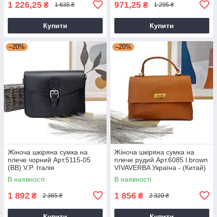
1 226,25
971,25
₴
₴
1 635 ₴
1 295 ₴
Купити
Купити
–20%
–20%
Жіноча шкіряна сумка на
Жіноча шкіряна сумка на
плече чорний Арт.5115-05
плече рудий Арт.6085 l.brown
(BB) V.P. Італія
VIVAVERBA Україна - (Китай)
В наявності
В наявності
1 892
1 856
₴
₴
2 365 ₴
2 320 ₴
Купити
Купити