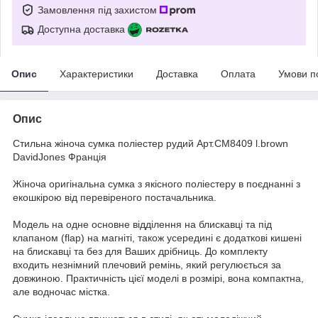
Замовлення під захистом
Доступна доставка
Опис
Характеристики
Доставка
Оплата
Умови п
Опис
Стильна жіноча сумка поліестер рудий Арт.CM8409 l.brown
DavidJones Франція
Жіноча оригінальна сумка з якісного поліестеру в поєднанні з
екошкірою від перевіреного постачальника.
Модель на одне основне відділення на блискавці та під
клапаном (flap) на магніті, також усередині є додаткові кишені
на блискавці та без для Ваших дрібниць. До комплекту
входить незнімний плечовий ремінь, який регулюється за
довжиною. Практичність цієї моделі в розмірі, вона компактна,
але водночас містка.