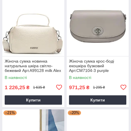
Жіноча сумка новинка
Жіноча сумка крос-боді
натуральна шкіра світло-
екошкіра бузковий
бежевий Арт.A99128 milk Alex
Арт.CM7104-3 purple
Rai (Китай)
DavidJones Франція
В наявності
В наявності
1 226,25
971,25
₴
₴
1 635 ₴
1 295 ₴
Купити
Купити
–21%
–20%