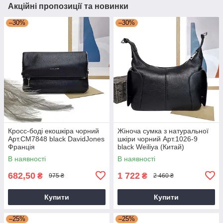
Акційні пропозиції та новинки
–30%
–30%
Кросс-боді екошкіра чорний
Жіноча сумка з натуральної
Арт.CM7848 black DavidJones
шкіри чорний Арт.1026-9
Франція
black Weiliya (Китай)
В наявності
В наявності
682,50
1 722
₴
₴
975 ₴
2 460 ₴
Купити
Купити
–25%
–25%