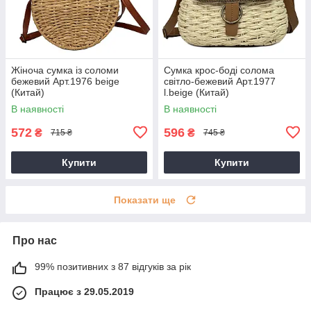
Жіноча сумка із соломи
Сумка крос-боді солома
бежевий Арт.1976 beige
світло-бежевий Арт.1977
(Китай)
l.beige (Китай)
В наявності
В наявності
572
596
₴
₴
715 ₴
745 ₴
Купити
Купити
Показати ще
Про нас
99% позитивних з 87 відгуків за рік
Працює з 29.05.2019