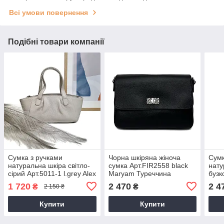
Всі умови повернення
Подібні товари компанії
Сумка з ручками
Чорна шкіряна жіноча
Сумк
натуральна шкіра світло-
сумка Арт.FIR2558 black
нату
сірий Арт.5011-1 l.grey Alex
Maryam Туреччина
бузк
Rai (Китай)
purp
1 720
2 470
2 4
₴
₴
2 150 ₴
Купити
Купити