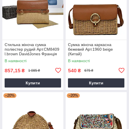
Стильна жіноча сумка
Сумка жіноча каркасна
поліестер рудий Арт.CM8409
бежевий Арт.1960 beige
l.brown DavidJones Франція
(Китай)
В наявності
В наявності
857,15
540
₴
₴
1 085 ₴
675 ₴
Купити
Купити
–20%
–20%