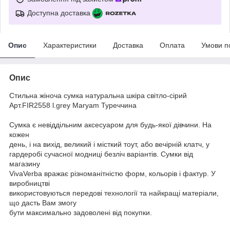
Доступна доставка
Опис
Характеристики
Доставка
Оплата
Умови п
Опис
Стильна жіноча сумка натуральна шкіра світло-сірий
Арт.FIR2558 l.grey Maryam Туреччина
Сумка є невіддільним аксесуаром для будь-якої дівчини. На
кожен
день, і на вихід, великий і місткий тоут, або вечірній клатч, у
гардеробі сучасної модниці безліч варіантів. Сумки від
магазину
VivaVerba вражає різноманітністю форм, кольорів і фактур. У
виробництві
використовуються передові технології та найкращі матеріали,
що дасть Вам змогу
бути максимально задоволені від покупки.