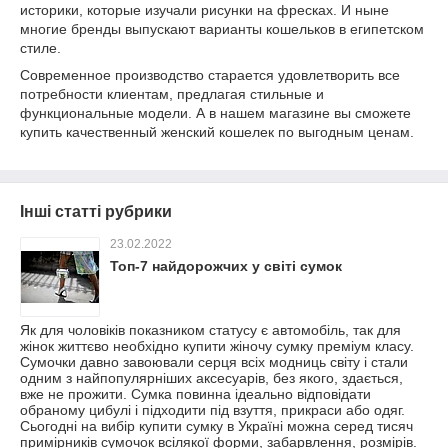
историки, которые изучали рисунки на фресках. И ныне
многие бренды выпускают варианты кошельков в египетском
стиле.
Современное производство старается удовлетворить все
потребности клиентам, предлагая стильные и
функциональные модели. А в нашем магазине вы сможете
купить качественный женский кошелек по выгодным ценам.
Інші статті рубрики
23.02.2022
Топ-7 найдорожчих у світі сумок
Як для чоловіків показником статусу є автомобіль, так для
жінок життєво необхідно купити жіночу сумку преміум класу.
Сумочки давно завоювали серця всіх модниць світу і стали
одним з найпопулярніших аксесуарів, без якого, здається,
вже не прожити. Сумка повинна ідеально відповідати
обраному цибулі і підходити під взуття, прикраси або одяг.
Сьогодні на вибір купити сумку в Україні можна серед тисяч
примірників сумочок всілякої форми, забарвлення, розмірів.