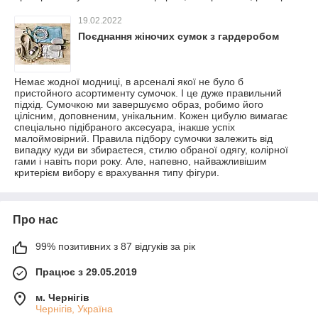
19.02.2022
Поєднання жіночих сумок з гардеробом
Немає жодної модниці, в арсеналі якої не було б
пристойного асортименту сумочок. І це дуже правильний
підхід. Сумочкою ми завершуємо образ, робимо його
цілісним, доповненим, унікальним. Кожен цибулю вимагає
спеціально підібраного аксесуара, інакше успіх
малоймовірний. Правила підбору сумочки залежить від
випадку куди ви збираєтеся, стилю обраної одягу, колірної
гами і навіть пори року. Але, напевно, найважливішим
критерієм вибору є врахування типу фігури.
Про нас
99% позитивних з 87 відгуків за рік
Працює з 29.05.2019
м. Чернігів
Чернігів, Україна