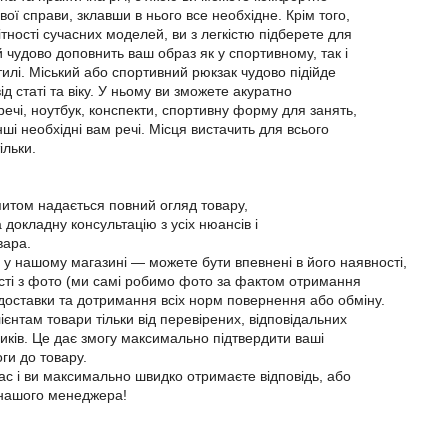
ої справи, зклавши в нього все необхідне. Крім того,
тності сучасних моделей, ви з легкістю підберете для
й чудово доповнить ваш образ як у спортивному, так і
илі. Міський або спортивний рюкзак чудово підійде
ід статі та віку. У ньому ви зможете акуратно
речі, ноутбук, конспекти, спортивну форму для занять,
інші необхідні вам речі. Місця вистачить для всього
ільки.
апитом надається повний огляд товару,
 докладну консультацію з усіх нюансів і
вара.
р у нашому магазині — можете бути впевнені в його наявності,
ості з фото (ми самі робимо фото за фактом отримання
 доставки та дотримання всіх норм повернення або обміну.
єнтам товари тільки від перевірених, відповідальних
иків. Це дає змогу максимально підтвердити ваші
ги до товару.
ас і ви максимально швидко отримаєте відповідь, або
 нашого менеджера!