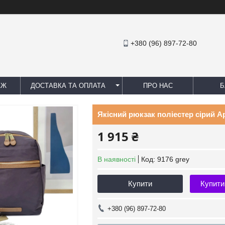
+380 (96) 897-72-80
АЖ
ДОСТАВКА ТА ОПЛАТА
ПРО НАС
Б
Якісний рюкзак поліестер сірий А
1 915 ₴
В наявності
Код:
9176 grey
Купити
Купити
+380 (96) 897-72-80