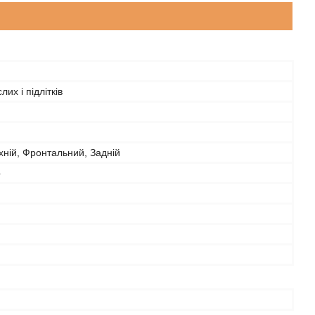
их і підлітків
рхній, Фронтальний, Задній
р