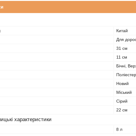
ки
к
Китай
Для доросл
31 см
11 см
Бічні, Ве
Поліесте
Новий
Міський
Сірий
22 см
ицькі характеристики
8 л