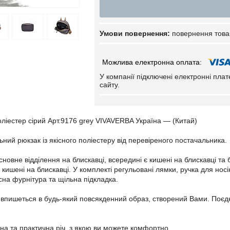
повернення това
У компанії підключені електронні пла
сайту.
оліестер сірий Арт.9176 grey VIVAVERBA Україна — (Китай)
ний рюкзак із якісного поліестеру від перевіреного постачальника.
новне відділення на блискавці, всередині є кишені на блискавці та 
 кишені на блискавці. У комплекті регульовані лямки, ручка для носі
сна фурнітура та щільна підкладка.
впишеться в будь-який повсякденний образ, створений Вами. Поєдн
на та практична річ, з якою ви можете комфортно