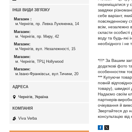
переміщатися у св
ІНШІ ВИДИ ЗВ'ЯЗКУ
завдяки різномані
себе варіант, яки
Магазин
повсякденному ст
м.Чернігів, пр. Левка Лукяненка, 14
всім, незалежно в
Магазин
скласти особисті 
м. Чернігів, пр. Миру, 42
воду та будь-які 
необхідного і не т
Магазин
м.Чернігів, вул. Незалежності, 15
Магазин
*!!!* За Вашим з
м. Чернігів, ТРЦ Hollywood
додаткові фото та
Магазин
особенностям то
м.Івано-Франківськ, вул.Тичини, 20
*** Купуючи това
повній відповідн
товару), швидкої
Надаємо своїм клі
Чернігів, Україна
партнерів-виробн
очікування й вимо
Звертайтеся до н
консультацію від
Viva Verba