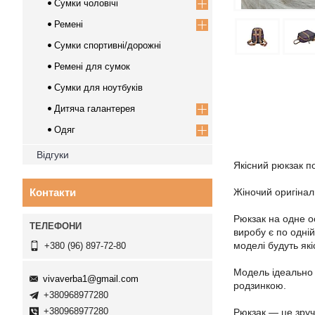
Сумки чоловічі
Ремені
Сумки спортивні/дорожні
Ремені для сумок
Сумки для ноутбуків
Дитяча галантерея
Одяг
Відгуки
Якісний рюкзак п
Контакти
Жіночий оригіналь
Рюкзак на одне ос
виробу є по одній
моделі будуть які
+380 (96) 897-72-80
Модель ідеально 
vivaverba1@gmail.com
родзинкою.
+380968977280
+380968977280
Рюкзак — це зруч