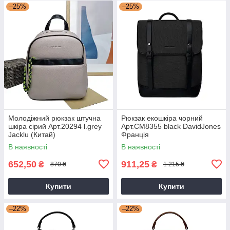
–25%
–25%
Молодіжний рюкзак штучна
Рюкзак екошкіра чорний
шкіра сірий Арт.20294 l.grey
Арт.CM8355 black DavidJones
Jacklu (Китай)
Франція
В наявності
В наявності
652,50
911,25
₴
₴
870 ₴
1 215 ₴
Купити
Купити
–22%
–22%