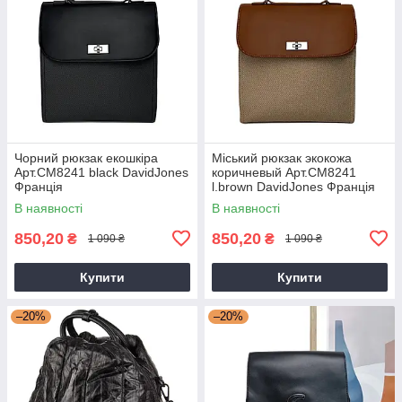
Чорний рюкзак екошкіра
Міський рюкзак экокожа
Арт.CM8241 black DavidJones
коричневый Арт.CM8241
Франція
l.brown DavidJones Франція
В наявності
В наявності
850,20
850,20
₴
₴
1 090 ₴
1 090 ₴
Купити
Купити
–20%
–20%