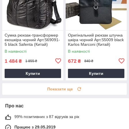
Сумка рюкзак-трансформер
Оригінальний рюкзак штучна
екошкіра чорний Арт.S69091-
шкіра чорний Арт.S5009 black
5 black Safenta (Китай)
Karlos Marconi (Китай)
В наявності
В наявності
1 484
672
₴
₴
1 855 ₴
840 ₴
Купити
Купити
Показати ще
Про нас
99% позитивних з 87 відгуків за рік
Працює з 29.05.2019