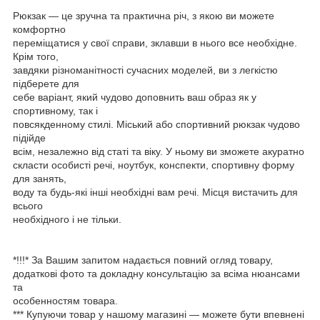
Рюкзак — це зручна та практична річ, з якою ви можете
комфортно
переміщатися у свої справи, зклавши в нього все необхідне.
Крім того,
завдяки різноманітності сучасних моделей, ви з легкістю
підберете для
себе варіант, який чудово доповнить ваш образ як у
спортивному, так і
повсякденному стилі. Міський або спортивний рюкзак чудово
підійде
всім, незалежно від статі та віку. У ньому ви зможете акуратно
скласти особисті речі, ноутбук, конспекти, спортивну форму
для занять,
воду та будь-які інші необхідні вам речі. Місця вистачить для
всього
необхідного і не тільки.
*!!!* За Вашим запитом надається повний огляд товару,
додаткові фото та докладну консультацію за всіма нюансами
та
особенностям товара.
*** Купуючи товар у нашому магазині — можете бути впевнені