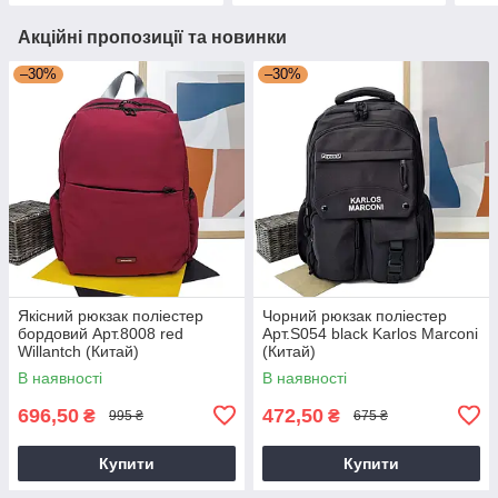
Акційні пропозиції та новинки
–30%
–30%
Якісний рюкзак поліестер
Чорний рюкзак поліестер
бордовий Арт.8008 red
Арт.S054 black Karlos Marconi
Willantch (Китай)
(Китай)
В наявності
В наявності
696,50
472,50
₴
₴
995 ₴
675 ₴
Купити
Купити