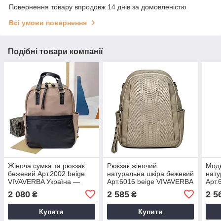
Повернення товару впродовж 14 днів за домовленістю
Всі умови повернення
Подібні товари компанії
Жіноча сумка та рюкзак
Рюкзак жіночий
Модн
бежевий Арт.2002 beige
натуральна шкіра бежевий
нату
VIVAVERBA Україна —
Арт.6016 beige VIVAVERBA
Арт.
(Китай)
Україна — (Китай)
Укра
2 080
2 585
2 5
₴
₴
Купити
Купити