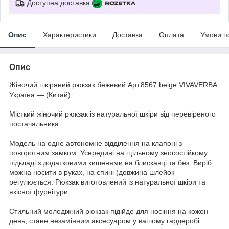
Доступна доставка
Опис
Характеристики
Доставка
Оплата
Умови п
Опис
Жіночий шкіряний рюкзак бежевий Арт.8567 beige VIVAVERBA
Україна — (Китай)
Місткий жіночий рюкзак із натуральної шкіри від перевіреного
постачальника.
Модель на одне автономне відділення на клапоні з
поворотним замком. Усередині на щільному зносостійкому
підкладі з додатковими кишенями на блискавці та без. Виріб
можна носити в руках, на спині (довжина шлейок
регулюється. Рюкзак виготовлений із натуральної шкіри та
якісної фурнітури.
Стильний молодіжний рюкзак підійде для носіння на кожен
день, стане незамінним аксесуаром у вашому гардеробі.