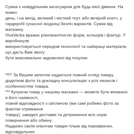
Сумка є невіддільним аксесуаром для будь-якої дівчини. На
кожен
день, і на вихід, великий і місткий тоут, або вечірній клатч, у
гардеробі сучасної модниці безліч варіантів. Сумки від
магазину
VivaVerba вражає різноманітністю форм, кольорів і фактур. У
виробництві
використовуються передові технології та найкращі матеріали,
що дасть Вам змогу
бути максимально задоволені від покупки.
*!!!* За Вашим запитом надається повний огляд товару,
додаткові фото та докладну консультацію з усіх нюансів і
особенностям товара.
*** Купуючи товар у нашому магазині — можете бути впевнені
в його наявності,
повній відповідності з світлиною (ми самі робимо фото за
фактом отримання
товару), швидкої доставки та дотримання всіх норм
повернення або обміну.
Надаємо своїм клієнтам товари тільки від перевірених,
відповідальних