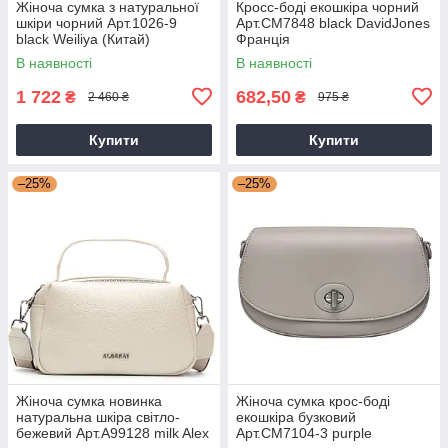
Жіноча сумка з натуральної
Кросс-боді екошкіра чорний
шкіри чорний Арт.1026-9
Арт.CM7848 black DavidJones
black Weiliya (Китай)
Франція
В наявності
В наявності
1 722
682,50
₴
₴
2 460 ₴
975 ₴
Купити
Купити
–25%
–25%
Жіноча сумка новинка
Жіноча сумка крос-боді
натуральна шкіра світло-
екошкіра бузковий
бежевий Арт.A99128 milk Alex
Арт.CM7104-3 purple