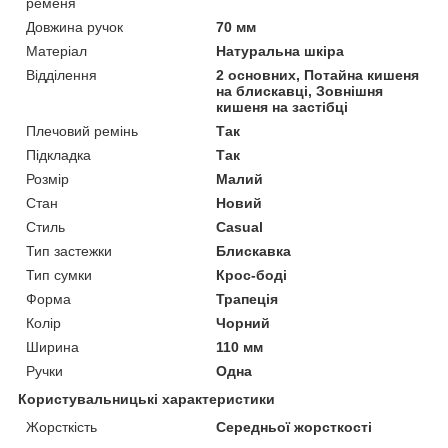
ременя
Довжина ручок
70 мм
Матеріал
Натуральна шкіра
Відділення
2 основних, Потайна кишеня
на блискавці, Зовнішня
кишеня на застібці
Плечовий ремінь
Так
Підкладка
Так
Розмір
Малий
Стан
Новий
Стиль
Casual
Тип застежки
Блискавка
Тип сумки
Крос-боді
Форма
Трапеція
Колір
Чорний
Ширина
110 мм
Ручки
Одна
Користувальницькі характеристики
Жорсткість
Середньої жорсткості