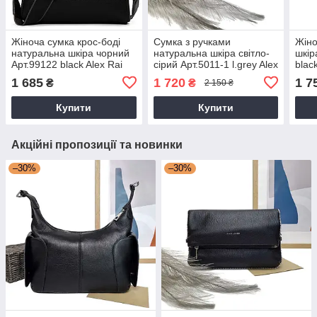
Жіноча сумка крос-боді
Сумка з ручками
Жіно
натуральна шкіра чорний
натуральна шкіра світло-
шкір
Арт.99122 black Alex Rai
сірий Арт.5011-1 l.grey Alex
blac
(Китай)
Rai (Китай)
1 685
1 720
1 7
₴
₴
2 150 ₴
Купити
Купити
Акційні пропозиції та новинки
–30%
–30%