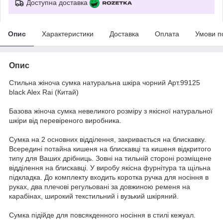
Доступна доставка
Опис
Характеристики
Доставка
Оплата
Умови п
Опис
Стильна жіноча сумка натуральна шкіра чорний Арт.99125
black Alex Rai (Китай)
Базова жіноча сумка невеликого розміру з якісної натуральної
шкіри від перевіреного виробника.
Сумка на 2 основних відділення, закривається на блискавку.
Всередині потайна кишеня на блискавці та кишеня відкритого
типу для Ваших дрібниць. Зовні на тильній стороні розміщене
відділення на блискавці. У виробу якісна фурнітура та щільна
підкладка. До комплекту входить коротка ручка для носіння в
руках, два плечові регульовані за довжиною ременя на
карабінах, широкий текстильний і вузький шкіряний.
Сумка підійде для повсякденного носіння в стилі кежуал.