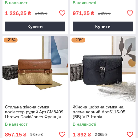
Rai (Китай)
DavidJones Франція
В наявності
В наявності
1 226,25
971,25
₴
₴
1 635 ₴
1 295 ₴
Купити
Купити
–21%
–20%
Стильна жіноча сумка
Жіноча шкіряна сумка на
поліестер рудий Арт.CM8409
плече чорний Арт.5115-05
l.brown DavidJones Франція
(BB) V.P. Італія
В наявності
В наявності
857,15
1 892
₴
₴
1 085 ₴
2 365 ₴