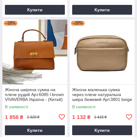
Купити
Купити
–20%
–20%
Жіноча шкіряна сумка на
Жіноча маленька сумка
плече рудий Арт.6085 l.brown
через плече натуральна
VIVAVERBA Україна - (Китай)
шкіра бежевий Арт.3801 beige
Alex Rai (Китай)
В наявності
В наявності
1 856
1 132
₴
₴
2 320 ₴
1 415 ₴
Купити
Купити