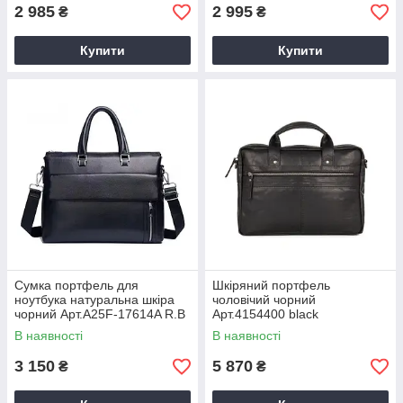
2 985
2 995
₴
₴
Купити
Купити
Сумка портфель для
Шкіряний портфель
ноутбука натуральна шкіра
чоловічий чорний
чорний Арт.A25F-17614A R.B
Арт.4154400 black
(Китай)
Spikes&Sparrow Голландія
В наявності
В наявності
3 150
5 870
₴
₴