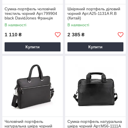
Сумка-портфель чоловічий
Шкіряний портфель діловий
текстиль чорний Арт.799904
чорний Арт.A25-1131A R.B
black DavidJones Франція
(Китай)
В наявності
В наявності
1 110
2 385
₴
₴
Купити
Купити
Чоловічий портфель
Сумка-портфель натуральна
натуральна шкіра чорний
шкіра чорний Арт.M56-1111A