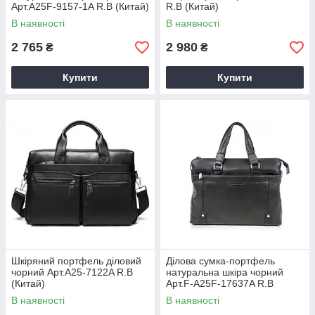
Арт.A25F-9157-1A R.B (Китай)
R.B (Китай)
В наявності
В наявності
2 765
2 980
₴
₴
Купити
Купити
Шкіряний портфель діловий
Ділова сумка-портфель
чорний Арт.A25-7122A R.B
натуральна шкіра чорний
(Китай)
Арт.F-A25F-17637A R.B
(Китай)
В наявності
В наявності