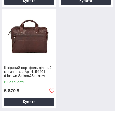
Купити
Купити
Шкіряний портфель діловий
коричневий Арт.4154401
d.brown Spikes&Sparrow
Голландія
В наявності
5 870
₴
Купити