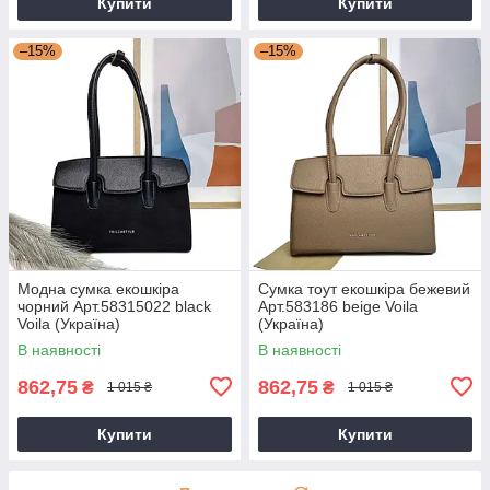
Купити
Купити
–15%
–15%
Модна сумка екошкіра
Сумка тоут екошкіра бежевий
чорний Арт.58315022 black
Арт.583186 beige Voila
Voila (Україна)
(Україна)
В наявності
В наявності
862,75
862,75
₴
₴
1 015 ₴
1 015 ₴
Купити
Купити