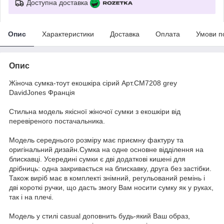
Доступна доставка
Опис
Характеристики
Доставка
Оплата
Умови п
Опис
Жіноча сумка-тоут екошкіра сірий Арт.CM7208 grey
DavidJones Франція
Стильна модель якісної жіночої сумки з екошкіри від
перевіреного постачальника.
Модель середнього розміру має приємну фактуру та
оригінальний дизайн.Сумка на одне основне відділення на
блискавці. Усередині сумки є дві додаткові кишені для
дрібниць: одна закривається на блискавку, друга без застібки.
Також виріб має в комплекті знімний, регульований ремінь і
дві короткі ручки, що дасть змогу Вам носити сумку як у руках,
так і на плечі.
Модель у стилі casual доповнить будь-який Ваш образ,