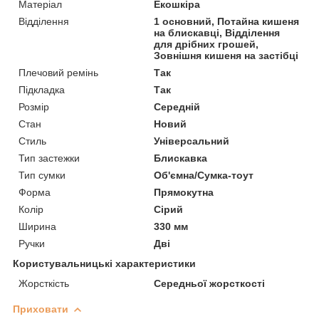
Матеріал
Екошкіра
Відділення
1 основний, Потайна кишеня
на блискавці, Відділення
для дрібних грошей,
Зовнішня кишеня на застібці
Плечовий ремінь
Так
Підкладка
Так
Розмір
Середній
Стан
Новий
Стиль
Універсальний
Тип застежки
Блискавка
Тип сумки
Об'ємна/Сумка-тоут
Форма
Прямокутна
Колір
Сірий
Ширина
330 мм
Ручки
Дві
Користувальницькі характеристики
Жорсткість
Середньої жорсткості
Приховати