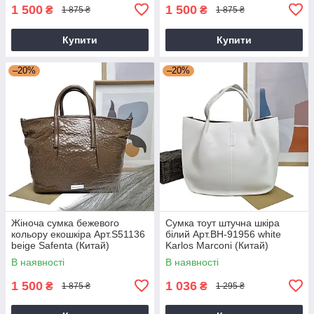
1 500
1 500
₴
₴
1 875 ₴
1 875 ₴
Купити
Купити
–20%
–20%
Жіноча сумка бежевого
Сумка тоут штучна шкіра
кольору екошкіра Арт.S51136
білий Арт.BH-91956 white
beige Safenta (Китай)
Karlos Marconi (Китай)
В наявності
В наявності
1 500
1 036
₴
₴
1 875 ₴
1 295 ₴