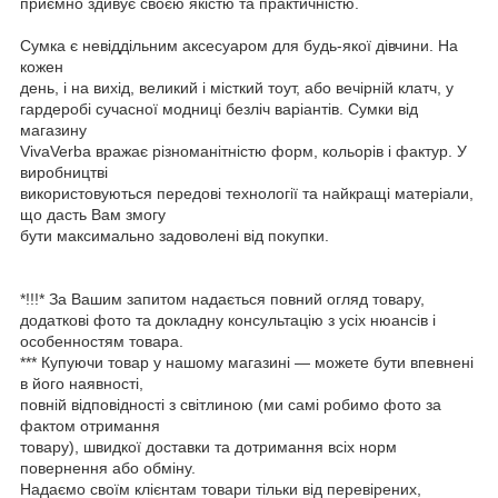
приємно здивує своєю якістю та практичністю.
Сумка є невіддільним аксесуаром для будь-якої дівчини. На
кожен
день, і на вихід, великий і місткий тоут, або вечірній клатч, у
гардеробі сучасної модниці безліч варіантів. Сумки від
магазину
VivaVerba вражає різноманітністю форм, кольорів і фактур. У
виробництві
використовуються передові технології та найкращі матеріали,
що дасть Вам змогу
бути максимально задоволені від покупки.
*!!!* За Вашим запитом надається повний огляд товару,
додаткові фото та докладну консультацію з усіх нюансів і
особенностям товара.
*** Купуючи товар у нашому магазині — можете бути впевнені
в його наявності,
повній відповідності з світлиною (ми самі робимо фото за
фактом отримання
товару), швидкої доставки та дотримання всіх норм
повернення або обміну.
Надаємо своїм клієнтам товари тільки від перевірених,