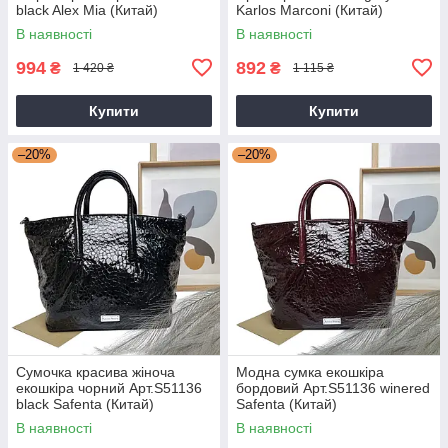
black Alex Mia (Китай)
Karlos Marconi (Китай)
В наявності
В наявності
994
892
₴
₴
1 420 ₴
1 115 ₴
Купити
Купити
–20%
–20%
Сумочка красива жіноча
Модна сумка екошкіра
екошкіра чорний Арт.S51136
бордовий Арт.S51136 winered
black Safenta (Китай)
Safenta (Китай)
В наявності
В наявності