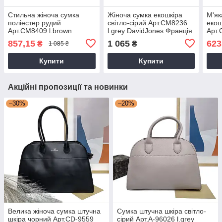
Стильна жіноча сумка
Жіноча сумка екошкіра
М'як
поліестер рудий
світло-сірий Арт.CM8236
екош
Арт.CM8409 l.brown
l.grey DavidJones Франція
Арт.
DavidJones Франція
Davi
857,15
1 065
623
₴
₴
1 085 ₴
Купити
Купити
Акційні пропозиції та новинки
–30%
–20%
Велика жіноча сумка штучна
Сумка штучна шкіра світло-
шкіра чорний Арт.CD-9559
сірий Арт.A-96026 l.grey