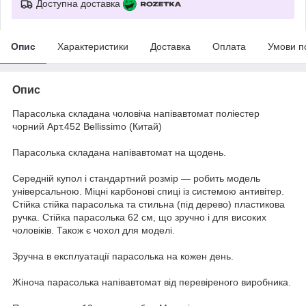
Доступна доставка
Опис
Характеристики
Доставка
Оплата
Умови п
Опис
Парасолька складана чоловіча напівавтомат поліестер
чорний Арт.452 Bellissimo (Китай)
Парасолька складана напівавтомат на щодень.
Середній купол і стандартний розмір — робить модель
універсальною. Міцні карбонові спиці із системою антивітер.
Стійка стійка парасолька та стильна (під дерево) пластикова
ручка. Стійка парасолька 62 см, що зручно і для високих
чоловіків. Також є чохол для моделі.
Зручна в експлуатації парасолька на кожен день.
Жіноча парасолька напівавтомат від перевіреного виробника.