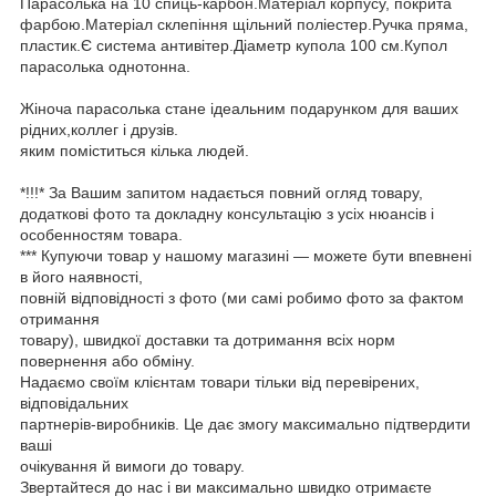
Парасолька на 10 спиць-карбон.Матеріал корпусу, покрита
фарбою.Матеріал склепіння щільний поліестер.Ручка пряма,
пластик.Є система антивітер.Діаметр купола 100 см.Купол
парасолька однотонна.
Жіноча парасолька стане ідеальним подарунком для ваших
рідних,коллег і друзів.
яким поміститься кілька людей.
*!!!* За Вашим запитом надається повний огляд товару,
додаткові фото та докладну консультацію з усіх нюансів і
особенностям товара.
*** Купуючи товар у нашому магазині — можете бути впевнені
в його наявності,
повній відповідності з фото (ми самі робимо фото за фактом
отримання
товару), швидкої доставки та дотримання всіх норм
повернення або обміну.
Надаємо своїм клієнтам товари тільки від перевірених,
відповідальних
партнерів-виробників. Це дає змогу максимально підтвердити
ваші
очікування й вимоги до товару.
Звертайтеся до нас і ви максимально швидко отримаєте