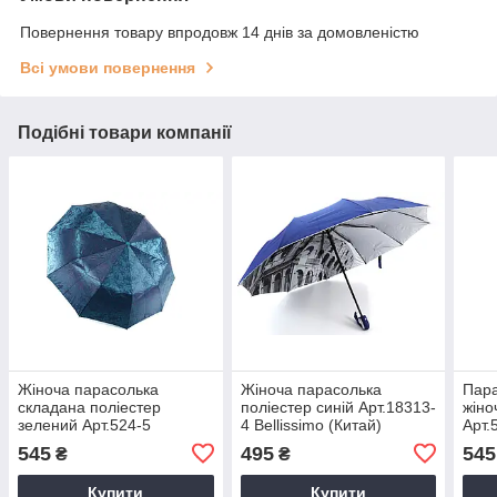
Повернення товару впродовж 14 днів за домовленістю
Всі умови повернення
Подібні товари компанії
Жіноча парасолька
Жіноча парасолька
Пара
складана поліестер
поліестер синій Арт.18313-
жіно
зелений Арт.524-5
4 Bellissimo (Китай)
Арт.
Bellissimo (Китай)
(Кит
545
495
545
₴
₴
Купити
Купити