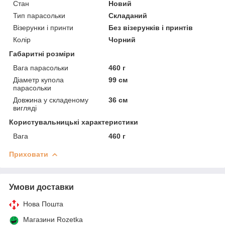
Стан
Новий
Тип парасольки
Складаний
Візерунки і принти
Без візерунків і принтів
Колір
Чорний
Габаритні розміри
Вага парасольки
460 г
Діаметр купола
99 см
парасольки
Довжина у складеному
36 см
вигляді
Користувальницькі характеристики
Вага
460 г
Приховати
Умови доставки
Нова Пошта
Магазини Rozetka