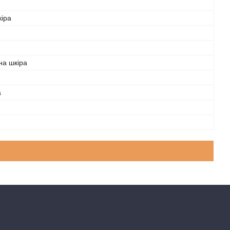
кіра
на шкіра
а