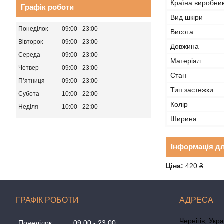
Країна виробни
Графік роботи
Вид шкіри
Понеділок
09:00
23:00
Висота
Вівторок
09:00
23:00
Довжина
Середа
09:00
23:00
Матеріал
Четвер
09:00
23:00
Стан
Пʼятниця
09:00
23:00
Тип застежки
Субота
10:00
22:00
Колір
Неділя
10:00
22:00
Ширина
Інформація д
Ціна:
420 ₴
ГРАФІК РОБОТИ
Чернігів, Укр
Понеділок
09:00
23:00