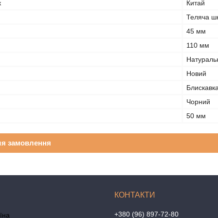
к
Китай
Теляча ш
45 мм
110 мм
Натураль
Новий
Блискавк
Чорний
50 мм
ля замовлення
+380 (96) 897-72-80
аїна