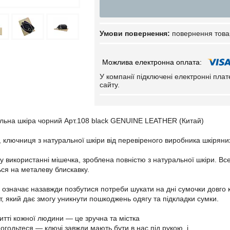
повернення това
У компанії підключені електронні пла
сайту.
льна шкіра чорний Арт.108 black GENUINE LEATHER (Китай)
, ключниця з натуральної шкіри від перевіреного виробника шкіряни
 у використанні мішечка, зроблена повністю з натуральної шкіри. В
ься на металеву блискавку.
означає назавжди позбутися потреби шукати на дні сумочки довго к
, який дає змогу уникнути пошкоджень одягу та підкладки сумки.
итті кожної людини — це зручна та містка
огодьтеся — ключі завжди мають бути в нас під рукою, і