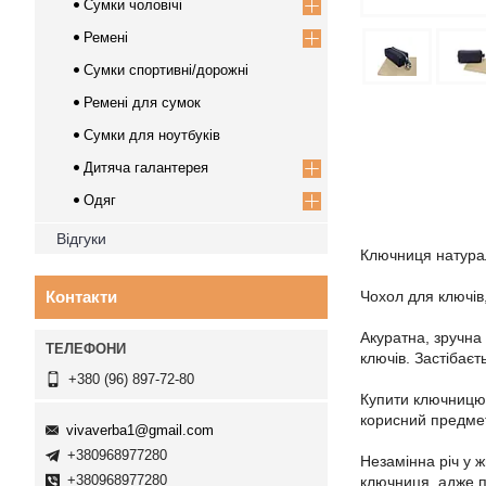
Сумки чоловічі
Ремені
Сумки спортивні/дорожні
Ремені для сумок
Сумки для ноутбуків
Дитяча галантерея
Одяг
Відгуки
Ключниця натура
Контакти
Чохол для ключів
Акуратна, зручна
ключів. Застібаєт
+380 (96) 897-72-80
Купити ключницю 
корисний предмет
vivaverba1@gmail.com
+380968977280
Незамінна річ у ж
+380968977280
ключниця, адже п