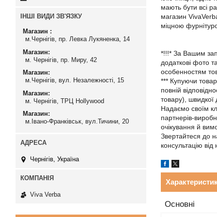
мають бути всі р
ІНШІ ВИДИ ЗВ'ЯЗКУ
магазин VivaVerba
міцною фурнітуро
Магазин
м.Чернігів, пр. Левка Лукяненка, 14
Магазин
*!!!* За Вашим з
м. Чернігів, пр. Миру, 42
додаткові фото т
особенностям то
Магазин
м.Чернігів, вул. Незалежності, 15
*** Купуючи това
повній відповідн
Магазин
товару), швидкої
м. Чернігів, ТРЦ Hollywood
Надаємо своїм клі
Магазин
партнерів-виробн
м.Івано-Франківськ, вул.Тичини, 20
очікування й вимо
Звертайтеся до н
консультацію від
Чернігів, Україна
Характеристи
Viva Verba
Основні