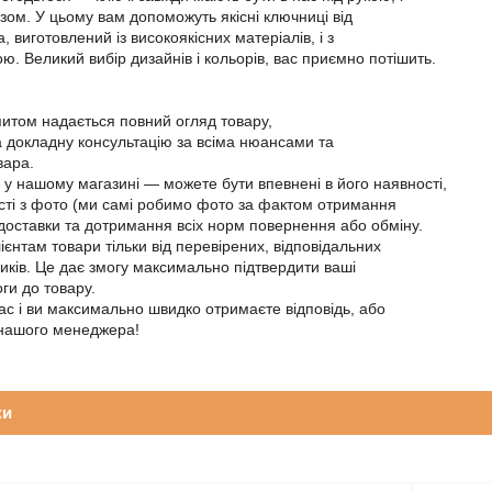
азом. У цьому вам допоможуть якісні ключниці від
, виготовлений із високоякісних матеріалів, і з
ю. Великий вибір дизайнів і кольорів, вас приємно потішить.
апитом надається повний огляд товару,
а докладну консультацію за всіма нюансами та
вара.
р у нашому магазині — можете бути впевнені в його наявності,
ості з фото (ми самі робимо фото за фактом отримання
 доставки та дотримання всіх норм повернення або обміну.
єнтам товари тільки від перевірених, відповідальних
иків. Це дає змогу максимально підтвердити ваші
ги до товару.
ас і ви максимально швидко отримаєте відповідь, або
 нашого менеджера!
ки