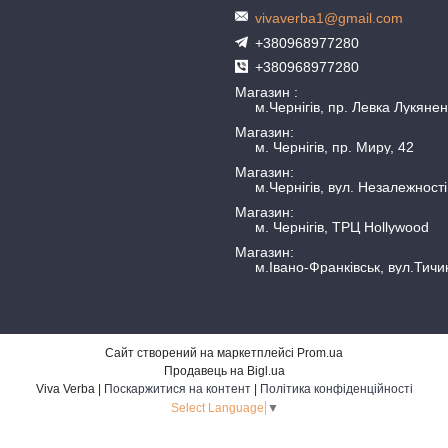
vivaverba1@gmail.com
+380968977280
+380968977280
Магазин
м.Чернігів, пр. Левка Лукянен
Магазин
м. Чернігів, пр. Миру, 42
Магазин
м.Чернігів, вул. Незалежності
Магазин
м. Чернігів, ТРЦ Hollywood
Магазин
м.Івано-Франківськ, вул.Тичи
Сайт створений на маркетплейсі
Prom.ua
Продавець на Bigl.ua
Viva Verba |
Поскаржитися на контент
|
Політика конфіденційності
Select Language
▼