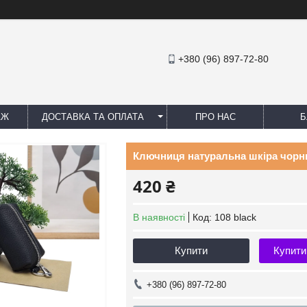
+380 (96) 897-72-80
АЖ
ДОСТАВКА ТА ОПЛАТА
ПРО НАС
Б
Ключниця натуральна шкіра чорни
420 ₴
В наявності
Код:
108 black
Купити
Купити
+380 (96) 897-72-80