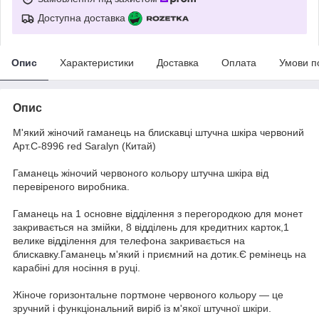
Доступна доставка
Опис
Характеристики
Доставка
Оплата
Умови п
Опис
М'який жіночий гаманець на блискавці штучна шкіра червоний
Арт.C-8996 red Saralyn (Китай)
Гаманець жіночий червоного кольору штучна шкіра від
перевіреного виробника.
Гаманець на 1 основне відділення з перегородкою для монет
закривається на змійки, 8 відділень для кредитних карток,1
велике відділення для телефона закривається на
блискавку.Гаманець м'який і приємний на дотик.Є ремінець на
карабіні для носіння в руці.
Жіноче горизонтальне портмоне червоного кольору — це
зручний і функціональний виріб із м'якої штучної шкіри.