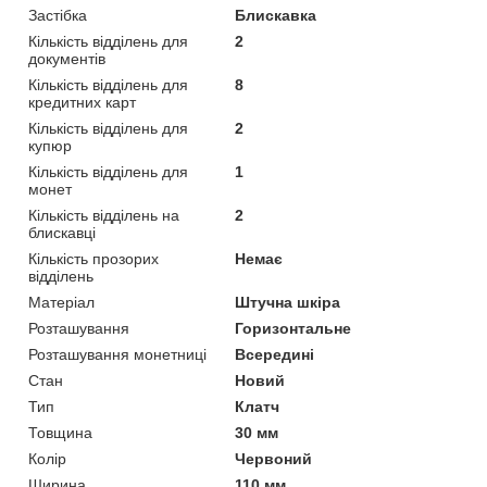
Застібка
Блискавка
Кількість відділень для
2
документів
Кількість відділень для
8
кредитних карт
Кількість відділень для
2
купюр
Кількість відділень для
1
монет
Кількість відділень на
2
блискавці
Кількість прозорих
Немає
відділень
Матеріал
Штучна шкіра
Розташування
Горизонтальне
Розташування монетниці
Всередині
Стан
Новий
Тип
Клатч
Товщина
30 мм
Колір
Червоний
Ширина
110 мм