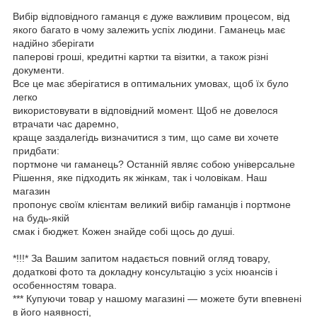
Вибір відповідного гаманця є дуже важливим процесом, від
якого багато в чому залежить успіх людини. Гаманець має
надійно зберігати
паперові гроші, кредитні картки та візитки, а також різні
документи.
Все це має зберігатися в оптимальних умовах, щоб їх було
легко
використовувати в відповідний момент. Щоб не довелося
втрачати час даремно,
краще заздалегідь визначитися з тим, що саме ви хочете
придбати:
портмоне чи гаманець? Останній являє собою універсальне
Рішення, яке підходить як жінкам, так і чоловікам. Наш
магазин
пропонує своїм клієнтам великий вибір гаманців і портмоне
на будь-якій
смак і бюджет. Кожен знайде собі щось до душі.
*!!!* За Вашим запитом надається повний огляд товару,
додаткові фото та докладну консультацію з усіх нюансів і
особенностям товара.
*** Купуючи товар у нашому магазині — можете бути впевнені
в його наявності,