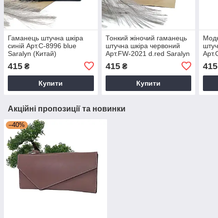
Гаманець штучна шкіра
Тонкий жіночий гаманець
Модн
синій Арт.C-8996 blue
штучна шкіра червоний
штуч
Saralyn (Китай)
Арт.FW-2021 d.red Saralyn
Арт.
(Китай)
(Кит
415
415
415
₴
₴
Купити
Купити
Акційні пропозиції та новинки
–40%