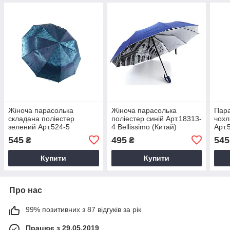
Жіноча парасолька
Жіноча парасолька
Пара
складана поліестер
поліестер синій Арт.18313-
чохл
зелений Арт.524-5
4 Bellissimo (Китай)
Арт.
Bellissimo (Китай)
545
495
545
₴
₴
Купити
Купити
Про нас
99% позитивних з 87 відгуків за рік
Працює з 29.05.2019