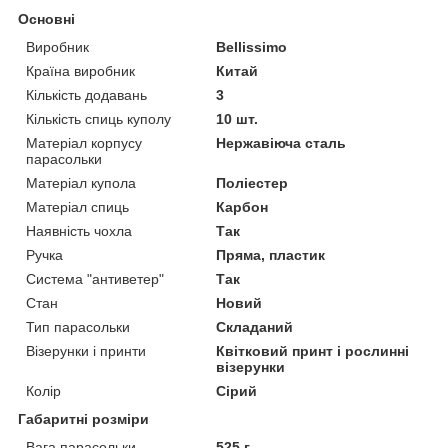
Основні
Виробник
Bellissimo
Країна виробник
Китай
Кількість додавань
3
Кількість спиць куполу
10 шт.
Матеріал корпусу
Нержавіюча сталь
парасольки
Матеріал купола
Поліестер
Матеріал спиць
Карбон
Наявність чохла
Так
Ручка
Пряма, пластик
Система "антиветер"
Так
Стан
Новий
Тип парасольки
Складаний
Візерунки і принти
Квітковий принт і рослинні
візерунки
Колір
Сірий
Габаритні розміри
Вага парасольки
525 г