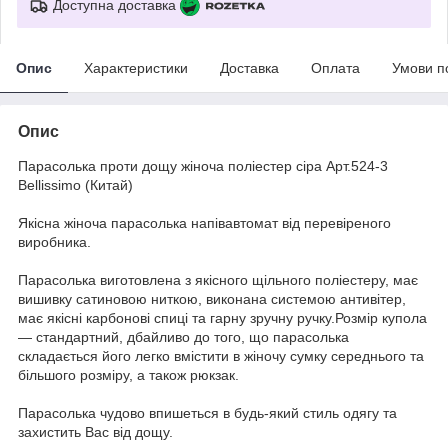
Доступна доставка
Опис
Характеристики
Доставка
Оплата
Умови п
Опис
Парасолька проти дощу жіноча поліестер сіра Арт.524-3
Bellissimo (Китай)
Якісна жіноча парасолька напівавтомат від перевіреного
виробника.
Парасолька виготовлена з якісного щільного поліестеру, має
вишивку сатиновою ниткою, виконана системою антивітер,
має якісні карбонові спиці та гарну зручну ручку.Розмір купола
— стандартний, дбайливо до того, що парасолька
складається його легко вмістити в жіночу сумку середнього та
більшого розміру, а також рюкзак.
Парасолька чудово впишеться в будь-який стиль одягу та
захистить Вас від дощу.