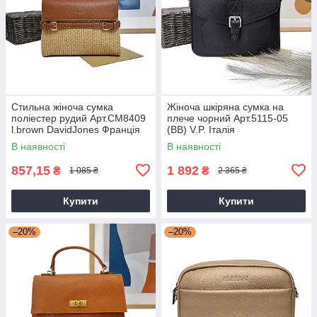
Стильна жіноча сумка
Жіноча шкіряна сумка на
поліестер рудий Арт.CM8409
плече чорний Арт.5115-05
l.brown DavidJones Франція
(BB) V.P. Італія
В наявності
В наявності
857,15
1 892
₴
₴
1 085 ₴
2 365 ₴
Купити
Купити
–20%
–20%