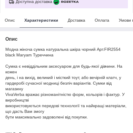
Доступна доставка
Опис
Характеристики
Доставка
Оплата
Умови 
Опис
Модна жіноча сумка натуральна шкіра чорний Арт.FIR2554
black Maryam Туреччина
Сумка є невіддільним аксесуаром для будь-якої дівчини. На
кожен
день, і на вихід, великий і місткий тоут, або вечірній клатч, у
гардеробі сучасної модниці безліч варіантів. Сумки від
магазину
VivaVerba вражає різноманітністю форм, кольорів і фактур. У
виробництві
використовуються передові технології та найкращі матеріали,
що дасть Вам змогу
бути максимально задоволені від покупки.