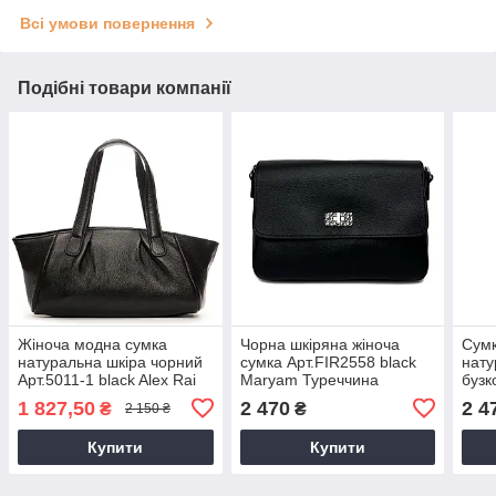
Всі умови повернення
Подібні товари компанії
Жіноча модна сумка
Чорна шкіряна жіноча
Сумк
натуральна шкіра чорний
сумка Арт.FIR2558 black
нату
Арт.5011-1 black Alex Rai
Maryam Туреччина
бузк
(Китай)
purp
1 827,50
2 470
2 4
₴
₴
2 150 ₴
Купити
Купити