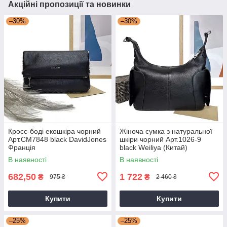
Акційні пропозиції та новинки
–30%
–30%
Кросс-боді екошкіра чорний
Жіноча сумка з натуральної
Арт.CM7848 black DavidJones
шкіри чорний Арт.1026-9
Франція
black Weiliya (Китай)
В наявності
В наявності
682,50
1 722
₴
₴
975 ₴
2 460 ₴
Купити
Купити
–25%
–25%