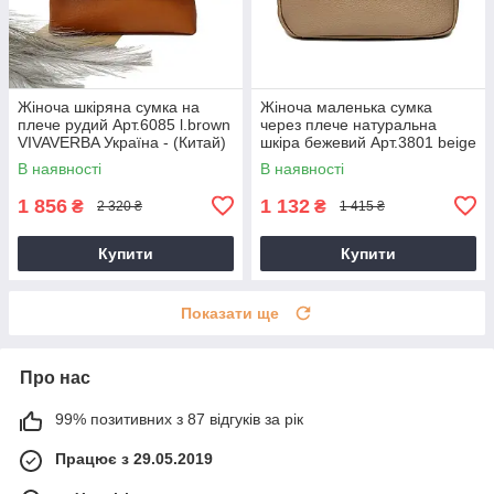
Жіноча шкіряна сумка на
Жіноча маленька сумка
плече рудий Арт.6085 l.brown
через плече натуральна
VIVAVERBA Україна - (Китай)
шкіра бежевий Арт.3801 beige
Alex Rai (Китай)
В наявності
В наявності
1 856
1 132
₴
₴
2 320 ₴
1 415 ₴
Купити
Купити
Показати ще
Про нас
99% позитивних з 87 відгуків за рік
Працює з 29.05.2019