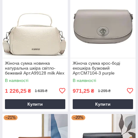
Жіноча сумка новинка
Жіноча сумка крос-боді
натуральна шкіра світло-
екошкіра бузковий
бежевий Арт.A99128 milk Alex
Арт.CM7104-3 purple
Rai (Китай)
DavidJones Франція
В наявності
В наявності
1 226,25
971,25
₴
₴
1 635 ₴
1 295 ₴
Купити
Купити
–21%
–20%