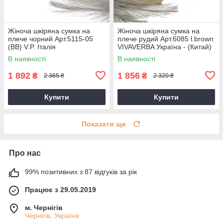
Жіноча шкіряна сумка на
Жіноча шкіряна сумка на
плече чорний Арт.5115-05
плече рудий Арт.6085 l.brown
(BB) V.P. Італія
VIVAVERBA Україна - (Китай)
В наявності
В наявності
1 892
1 856
₴
₴
2 365 ₴
2 320 ₴
Купити
Купити
Показати ще
Про нас
99% позитивних з 87 відгуків за рік
Працює з 29.05.2019
м. Чернігів
Чернігів, Україна