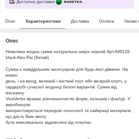
Доступна доставка
Опис
Характеристики
Доставка
Оплата
Умови 
Опис
Невелика модна сумка натуральна шкіра чорний Арт.A99128
black Alex Rai (Китай)
Сумка є невіддільним аксесуаром для будь-якої дівчини. На
кожен
день, і на вихід, великий і місткий тоут, або вечірній клатч, у
гардеробі сучасної модниці безліч варіантів. Сумки від
магазину
VivaVerba вражає різноманітністю форм, кольорів і фактур. У
виробництві
використовуються передові технології та найкращі матеріали,
що дасть Вам змогу
бути максимально задоволені від покупки.