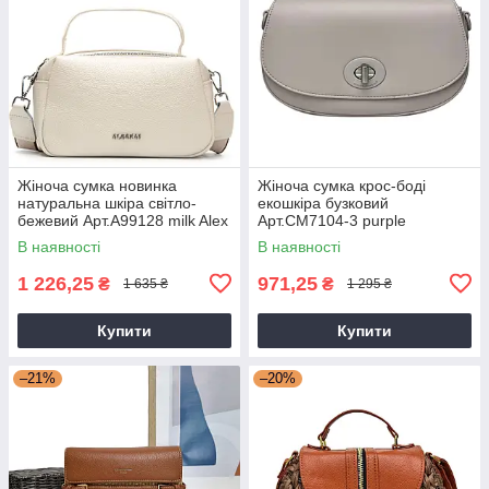
Жіноча сумка новинка
Жіноча сумка крос-боді
натуральна шкіра світло-
екошкіра бузковий
бежевий Арт.A99128 milk Alex
Арт.CM7104-3 purple
Rai (Китай)
DavidJones Франція
В наявності
В наявності
1 226,25
971,25
₴
₴
1 635 ₴
1 295 ₴
Купити
Купити
–21%
–20%