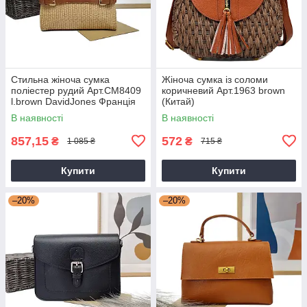
Стильна жіноча сумка
Жіноча сумка із соломи
поліестер рудий Арт.CM8409
коричневий Арт.1963 brown
l.brown DavidJones Франція
(Китай)
В наявності
В наявності
857,15
572
₴
₴
1 085 ₴
715 ₴
Купити
Купити
–20%
–20%