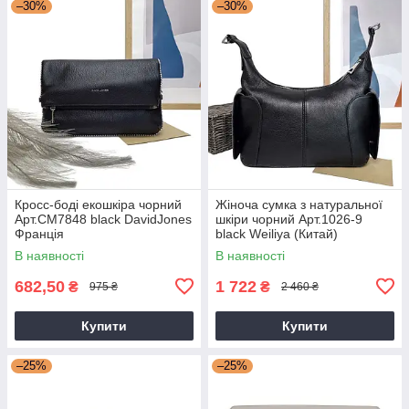
–30%
–30%
Кросс-боді екошкіра чорний
Жіноча сумка з натуральної
Арт.CM7848 black DavidJones
шкіри чорний Арт.1026-9
Франція
black Weiliya (Китай)
В наявності
В наявності
682,50
1 722
₴
₴
975 ₴
2 460 ₴
Купити
Купити
–25%
–25%