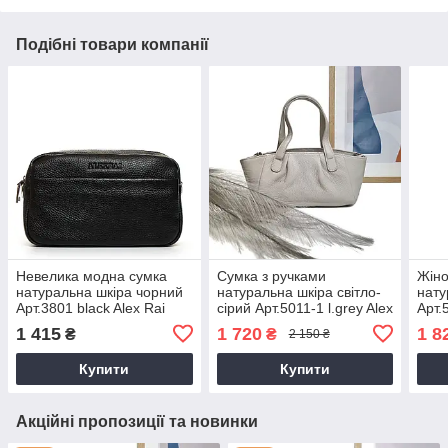
Подібні товари компанії
Невелика модна сумка
Сумка з ручками
Жіно
натуральна шкіра чорний
натуральна шкіра світло-
нату
Арт.3801 black Alex Rai
сірий Арт.5011-1 l.grey Alex
Арт.
(Китай)
Rai (Китай)
(Кит
1 415
1 720
1 8
₴
₴
2 150 ₴
Купити
Купити
Акційні пропозиції та новинки